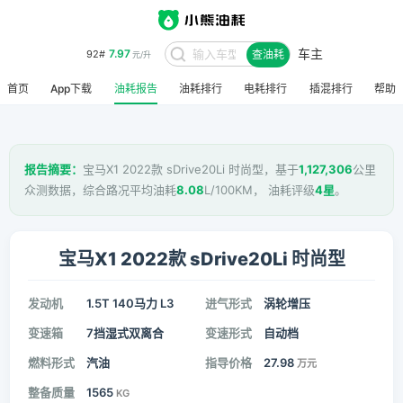
车主
7.97
92#
查油耗
元/升
首页
App下载
油耗报告
油耗排行
电耗排行
插混排行
帮助
报告摘要：
宝马X1 2022款 sDrive20Li 时尚型，基于
1,127,306
公里
众测数据，综合路况平均油耗
8.08
L/100KM， 油耗评级
4星
。
宝马X1 2022款 sDrive20Li 时尚型
发动机
1.5T 140马力 L3
进气形式
涡轮增压
变速箱
7挡湿式双离合
变速形式
自动档
燃料形式
汽油
指导价格
27.98
万元
整备质量
1565
KG