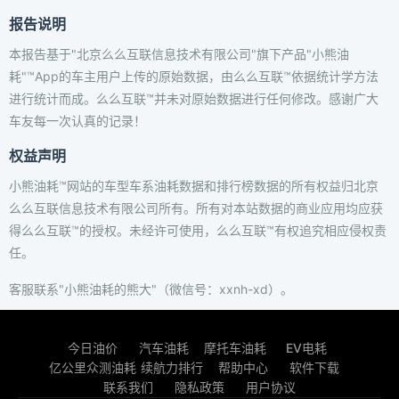
报告说明
本报告基于"北京么么互联信息技术有限公司"旗下产品"小熊油
耗"™App的车主用户上传的原始数据，由么么互联™依据统计学方法
进行统计而成。么么互联™并未对原始数据进行任何修改。感谢广大
车友每一次认真的记录！
权益声明
小熊油耗™网站的车型车系油耗数据和排行榜数据的所有权益归北京
么么互联信息技术有限公司所有。所有对本站数据的商业应用均应获
得么么互联™的授权。未经许可使用，么么互联™有权追究相应侵权责
任。
客服联系"小熊油耗的熊大"（微信号：xxnh-xd）。
今日油价
汽车油耗
摩托车油耗
EV电耗
亿公里众测油耗
续航力排行
帮助中心
软件下载
联系我们
隐私政策
用户协议