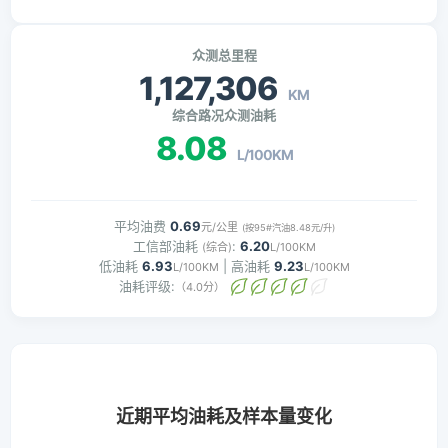
众测总里程
1,127,306
KM
综合路况众测油耗
8.08
L/100KM
平均油费
0.69
元/公里
(按95#汽油8.48元/升)
工信部油耗
:
6.20
(综合)
L/100KM
低油耗
6.93
| 高油耗
9.23
L/100KM
L/100KM
油耗评级:
（4.0分）