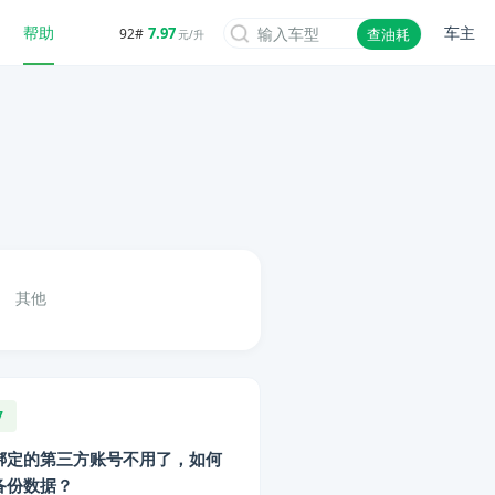
帮助
车主
7.97
92#
查油耗
元/升
其他
7
绑定的第三方账号不用了，如何
备份数据？