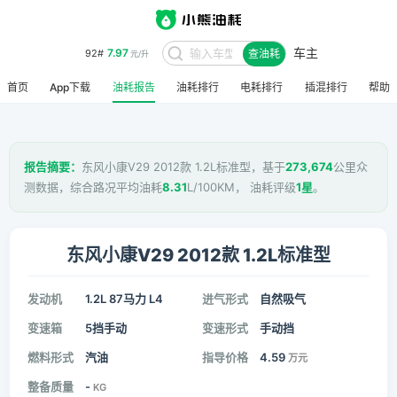
7.97
92#
元/升
车主
查油耗
8.48
95#
元/升
首页
App下载
油耗报告
油耗排行
电耗排行
插混排行
帮助
报告摘要：
东风小康V29 2012款 1.2L标准型，基于
273,674
公里众
测数据，综合路况平均油耗
8.31
L/100KM， 油耗评级
1星
。
东风小康V29 2012款 1.2L标准型
发动机
1.2L 87马力 L4
进气形式
自然吸气
变速箱
5挡手动
变速形式
手动挡
燃料形式
汽油
指导价格
4.59
万元
整备质量
-
KG