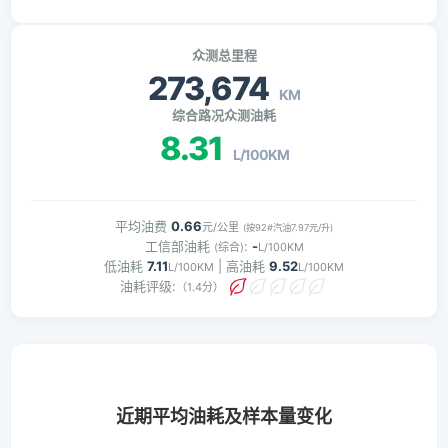
众测总里程
273,674
KM
综合路况众测油耗
8.31
L/100KM
平均油费
0.66
元/公里
(按92#汽油7.97元/升)
工信部油耗
:
-
(综合)
L/100KM
低油耗
7.11
| 高油耗
9.52
L/100KM
L/100KM
油耗评级:
（1.4分）