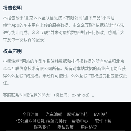
报告说明
本报告基于"北京么么互联信息技术有限公司"旗下产品"小熊油
耗"™App的车主用户上传的原始数据，由么么互联™依据统计学方法
进行统计而成。么么互联™并未对原始数据进行任何修改。感谢广大
车友每一次认真的记录！
权益声明
小熊油耗™网站的车型车系油耗数据和排行榜数据的所有权益归北京
么么互联信息技术有限公司所有。所有对本站数据的商业应用均应获
得么么互联™的授权。未经许可使用，么么互联™有权追究相应侵权责
任。
客服联系"小熊油耗的熊大"（微信号：xxnh-xd）。
今日油价
汽车油耗
摩托车油耗
EV电耗
亿公里众测油耗
续航力排行
帮助中心
软件下载
联系我们
隐私政策
用户协议