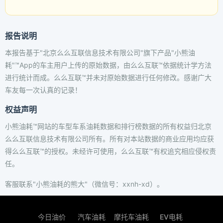
报告说明
本报告基于"北京么么互联信息技术有限公司"旗下产品"小熊油
耗"™App的车主用户上传的原始数据，由么么互联™依据统计学方法
进行统计而成。么么互联™并未对原始数据进行任何修改。感谢广大
车友每一次认真的记录！
权益声明
小熊油耗™网站的车型车系油耗数据和排行榜数据的所有权益归北京
么么互联信息技术有限公司所有。所有对本站数据的商业应用均应获
得么么互联™的授权。未经许可使用，么么互联™有权追究相应侵权责
任。
客服联系"小熊油耗的熊大"（微信号：xxnh-xd）。
今日油价
汽车油耗
摩托车油耗
EV电耗