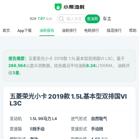
7.97
92#
元/升
车主
查油耗
8.48
95#
元/升
首页
App下载
油耗报告
油耗排行
电耗排行
插混排行
帮助
报告摘要：
五菱荣光小卡 2019款 1.5L基本型双排国VI L3C，基于
286,564
公里众测数据，综合路况平均油耗
8.24
L/100KM， 油耗评
级
3星
。
五菱荣光小卡 2019款 1.5L基本型双排国VI
L3C
发动机
1.5L 99马力 L4
进气形式
自然吸气
变速箱
5挡手动
变速形式
手动挡