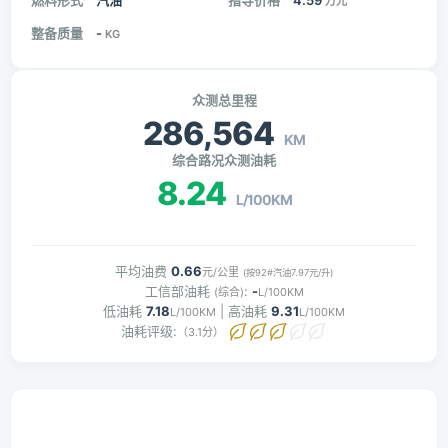
燃料形式
汽油
指导价格
4.59
万元
整备质量
-
KG
众测总里程
286,564
KM
综合路况众测油耗
8.24
L/100KM
平均油费
0.66
元/公里
(按92#汽油7.97元/升)
工信部油耗
:
-
(综合)
L/100KM
低油耗
7.18
| 高油耗
9.31
L/100KM
L/100KM
油耗评级:
（3.1分）