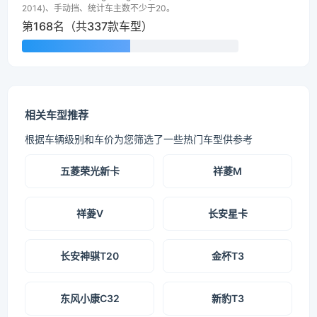
2014)、手动挡、统计车主数不少于20。
第168名（共337款车型）
相关车型推荐
根据车辆级别和车价为您筛选了一些热门车型供参考
五菱荣光新卡
祥菱M
祥菱V
长安星卡
长安神骐T20
金杯T3
东风小康C32
新豹T3