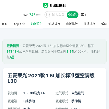
车主
7.97
92#
查油耗
元/升
首页
App下载
油耗报告
油耗排行
电耗排行
插混排行
帮助
报告摘要：
五菱荣光 2021款 1.5L加长标准型空调版L3C，基于
813,184
公里众测数据，综合路况平均油耗
8.31
L/100KM， 油耗评
级
1星
。
五菱荣光 2021款 1.5L加长标准型空调版
L3C
发动机
1.5L 99马力 L4
进气形式
自然吸气
变速箱
5挡手动
变速形式
手动挡