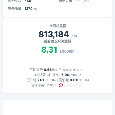
燃料形式
汽油
指导价格
5.65
万元
整备质量
1270
KG
众测总里程
813,184
KM
综合路况众测油耗
8.31
L/100KM
平均油费
0.66
元/公里
(按92#汽油7.97元/升)
工信部油耗
:
6.90
(综合)
L/100KM
低油耗
7.01
| 高油耗
9.61
L/100KM
L/100KM
油耗评级:
（1.0分）