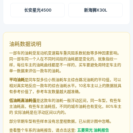
长安星光4500
新海狮X30L
油耗数据说明
一部车的油耗受发动机变速箱车重风阻系数轮胎等多种因素影响。
同一部车同一个人在不同时间段的油耗都是变化的，就象指纹一
样，每位车主的油耗曲线都是不一样的，买车要避免用特定车主的
单一数据来评估一款车的油耗。
平均油耗
是同车型多位小熊油耗车主综合路况油耗的平均值，可以
相对真实地反应一款车的综合油耗水平。10名车主以上的数据就具
有参考价值了，参考车友数量越大越准确。
低油耗高油耗值
是这款车的油耗一般浮动区间，同一车型，有些车
主油耗高，有些车主油耗低，不同的城市油耗也有变化，80%车主
的 实际油耗是在浮动区间以内的。
部分早期车型有些样本没有总里程数据，已从统计图中忽略。
查看整个车系的油耗报告，请点击这里:
五菱荣光 油耗报告