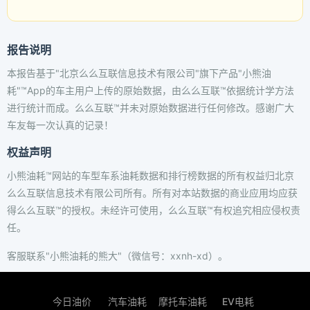
报告说明
本报告基于"北京么么互联信息技术有限公司"旗下产品"小熊油
耗"™App的车主用户上传的原始数据，由么么互联™依据统计学方法
进行统计而成。么么互联™并未对原始数据进行任何修改。感谢广大
车友每一次认真的记录！
权益声明
小熊油耗™网站的车型车系油耗数据和排行榜数据的所有权益归北京
么么互联信息技术有限公司所有。所有对本站数据的商业应用均应获
得么么互联™的授权。未经许可使用，么么互联™有权追究相应侵权责
任。
客服联系"小熊油耗的熊大"（微信号：xxnh-xd）。
今日油价
汽车油耗
摩托车油耗
EV电耗