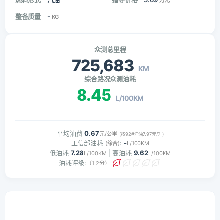
燃料形式
汽油
指导价格
5.69
万元
整备质量
-
KG
众测总里程
725,683
KM
综合路况众测油耗
8.45
L/100KM
平均油费
0.67
元/公里
(按92#汽油7.97元/升)
工信部油耗
:
-
(综合)
L/100KM
低油耗
7.28
| 高油耗
9.62
L/100KM
L/100KM
油耗评级:
（1.2分）