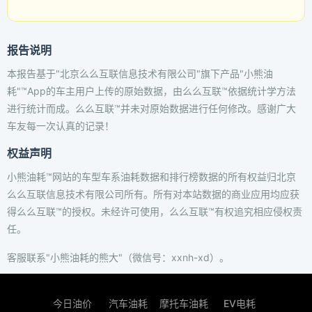
报告说明
本报告基于"北京么么互联信息技术有限公司"旗下产品"小熊油
耗"™App的车主用户上传的原始数据，由么么互联™依据统计学方法
进行统计而成。么么互联™并未对原始数据进行任何修改。感谢广大
车友每一次认真的记录！
权益声明
小熊油耗™网站的车型车系油耗数据和排行榜数据的所有权益归北京
么么互联信息技术有限公司所有。所有对本站数据的商业应用均应获
得么么互联™的授权。未经许可使用，么么互联™有权追究相应侵权责
任。
客服联系"小熊油耗的熊大"（微信号：xxnh-xd）。
今日油价
汽车油耗
摩托车油耗
EV电耗