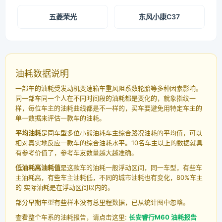
五菱荣光
东风小康C37
油耗数据说明
一部车的油耗受发动机变速箱车重风阻系数轮胎等多种因素影响。
同一部车同一个人在不同时间段的油耗都是变化的，就象指纹一
样，每位车主的油耗曲线都是不一样的，买车要避免用特定车主的
单一数据来评估一款车的油耗。
平均油耗
是同车型多位小熊油耗车主综合路况油耗的平均值，可以
相对真实地反应一款车的综合油耗水平。10名车主以上的数据就具
有参考价值了，参考车友数量越大越准确。
低油耗高油耗值
是这款车的油耗一般浮动区间，同一车型，有些车
主油耗高，有些车主油耗低，不同的城市油耗也有变化，80%车主
的 实际油耗是在浮动区间以内的。
部分早期车型有些样本没有总里程数据，已从统计图中忽略。
查看整个车系的油耗报告，请点击这里:
长安睿行M60 油耗报告