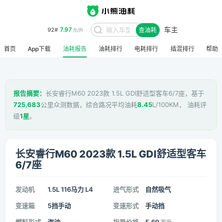
车主
7.97
92#
查油耗
元/升
首页
App下载
油耗报告
油耗排行
电耗排行
插混排行
帮助
报告摘要：
长安睿行M60 2023款 1.5L GDI舒适型客车6/7座，基于
725,683
公里众测数据，综合路况平均油耗
8.45
L/100KM， 油耗评
级
1星
。
长安睿行M60 2023款 1.5L GDI舒适型客车
6/7座
发动机
1.5L 116马力 L4
进气形式
自然吸气
变速箱
5挡手动
变速形式
手动挡