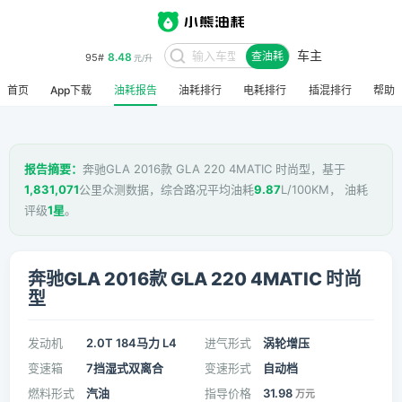
车主
8.48
95#
查油耗
元/升
首页
App下载
油耗报告
油耗排行
电耗排行
插混排行
帮助
报告摘要：
奔驰GLA 2016款 GLA 220 4MATIC 时尚型，基于
1,831,071
公里众测数据，综合路况平均油耗
9.87
L/100KM， 油耗
评级
1星
。
奔驰GLA 2016款 GLA 220 4MATIC 时尚
型
发动机
2.0T 184马力 L4
进气形式
涡轮增压
变速箱
7挡湿式双离合
变速形式
自动档
燃料形式
汽油
指导价格
31.98
万元