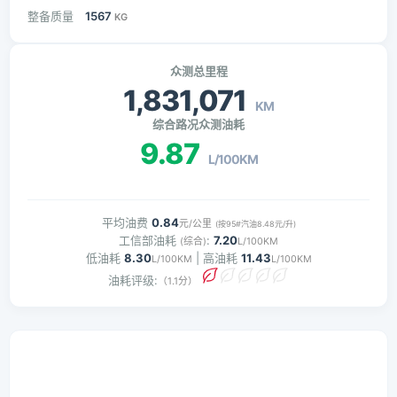
整备质量
1567
KG
众测总里程
1,831,071
KM
综合路况众测油耗
9.87
L/100KM
平均油费
0.84
元/公里
(按95#汽油8.48元/升)
工信部油耗
:
7.20
(综合)
L/100KM
低油耗
8.30
| 高油耗
11.43
L/100KM
L/100KM
油耗评级:
（1.1分）