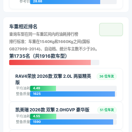
参考价
28.68
车重相近排名
查询车型在同一车重区间内的油耗排行榜
排行标准：车重在1540Kg和1660Kg之间(国标
GB27999-2014)、自动档、统计车主数不少于20。
第1735名（共1916款车型）
RAV4荣放 2026款 双擎 2.0L 两驱精英
36 位车友
版
平均油耗
4.49
整备质量
1625
凯美瑞 2026款 双擎 2.0HGVP 豪华版
51 位车友
平均油耗
4.55
整备质量
1590