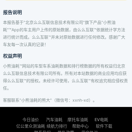
报告说明
本报告基于"北京么么互联信息技术有限公司"旗下产品"小熊油
耗"™App的车主用户上传的原始数据，由么么互联™依据统计学方法
进行统计而成。么么互联™并未对原始数据进行任何修改。感谢广大
车友每一次认真的记录！
权益声明
小熊油耗™网站的车型车系油耗数据和排行榜数据的所有权益归北京
么么互联信息技术有限公司所有。所有对本站数据的商业应用均应获
得么么互联™的授权。未经许可使用，么么互联™有权追究相应侵权责
任。
客服联系"小熊油耗的熊大"（微信号：xxnh-xd）。
今日油价
汽车油耗
摩托车油耗
EV电耗
亿公里众测油耗
续航力排行
帮助中心
软件下载