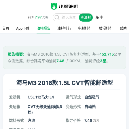
车主
7.97
92#
查油耗
元/升
首页
App下载
油耗报告
油耗排行
电耗排行
插混排行
帮助
报告摘要：
海马M3 2016款 1.5L CVT智能舒适型，基于
152,715
公里
众测数据，综合路况平均油耗
7.48
L/100KM， 油耗评级
3星
。
海马M3 2016款 1.5L CVT智能舒适型
发动机
1.5L 112马力 L4
进气形式
自然吸气
变速箱
CVT无级变速(模拟6
变速形式
自动档
挡)
燃料形式
汽油
指导价格
7.48
万元