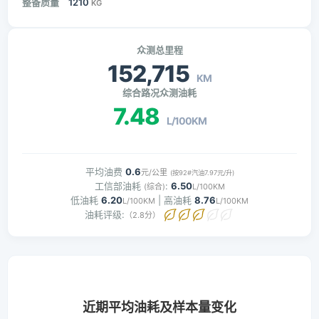
整备质量
1210
KG
众测总里程
152,715
KM
综合路况众测油耗
7.48
L/100KM
平均油费
0.6
元/公里
(按92#汽油7.97元/升)
工信部油耗
:
6.50
(综合)
L/100KM
低油耗
6.20
| 高油耗
8.76
L/100KM
L/100KM
油耗评级:
（2.8分）