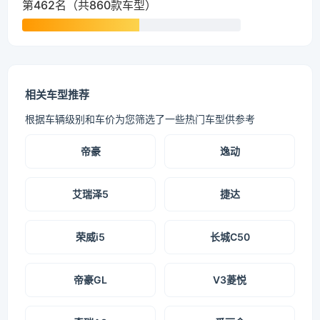
第462名（共860款车型）
相关车型推荐
根据车辆级别和车价为您筛选了一些热门车型供参考
帝豪
逸动
艾瑞泽5
捷达
荣威i5
长城C50
帝豪GL
V3菱悦