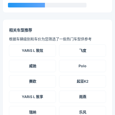
相关车型推荐
根据车辆级别和车价为您筛选了一些热门车型供参考
YARiS L 致炫
飞度
威驰
Polo
赛欧
起亚K2
YARiS L 致享
雨燕
瑞纳
乐风