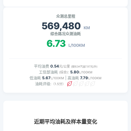
众测总里程
569,480
KM
综合路况众测油耗
6.73
L/100KM
平均油费
0.54
元/公里
(按92#汽油7.97元/升)
工信部油耗
:
5.80
(综合)
L/100KM
低油耗
5.67
| 高油耗
7.79
L/100KM
L/100KM
油耗评级:
（1.5分）