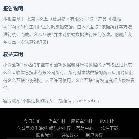
报告说明
本报告基于"北京么么互联信息技术有限公司"旗下产品"小熊油
耗"™App的车主用户上传的原始数据，由么么互联™依据统计学方法
进行统计而成。么么互联™并未对原始数据进行任何修改。感谢广大
车友每一次认真的记录！
权益声明
小熊油耗™网站的车型车系油耗数据和排行榜数据的所有权益归北京
么么互联信息技术有限公司所有。所有对本站数据的商业应用均应获
得么么互联™的授权。未经许可使用，么么互联™有权追究相应侵权责
任。
客服联系"小熊油耗的熊大"（微信号：xxnh-xd）。
今日油价
汽车油耗
摩托车油耗
EV电耗
亿公里众测油耗
续航力排行
帮助中心
软件下载
联系我们
隐私政策
用户协议