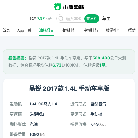
车主
7.97
92#
查油耗
元/升
首页
App下载
油耗报告
油耗排行
电耗排行
插混排行
帮助
报告摘要：
晶锐 2017款 1.4L 手动车享版，基于
569,480
公里众测
数据，综合路况平均油耗
6.73
L/100KM， 油耗评级
1星
。
晶锐 2017款 1.4L 手动车享版
发动机
1.4L 90马力 L4
进气形式
自然吸气
变速箱
5挡手动
变速形式
手动挡
燃料形式
汽油
指导价格
7.49
万元
整备质量
1092
KG