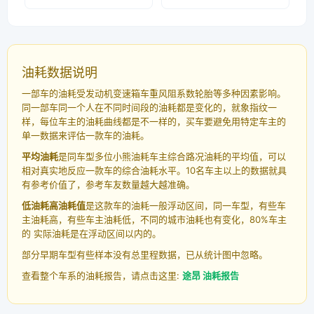
油耗数据说明
一部车的油耗受发动机变速箱车重风阻系数轮胎等多种因素影响。
同一部车同一个人在不同时间段的油耗都是变化的，就象指纹一
样，每位车主的油耗曲线都是不一样的，买车要避免用特定车主的
单一数据来评估一款车的油耗。
平均油耗
是同车型多位小熊油耗车主综合路况油耗的平均值，可以
相对真实地反应一款车的综合油耗水平。10名车主以上的数据就具
有参考价值了，参考车友数量越大越准确。
低油耗高油耗值
是这款车的油耗一般浮动区间，同一车型，有些车
主油耗高，有些车主油耗低，不同的城市油耗也有变化，80%车主
的 实际油耗是在浮动区间以内的。
部分早期车型有些样本没有总里程数据，已从统计图中忽略。
查看整个车系的油耗报告，请点击这里:
途昂 油耗报告