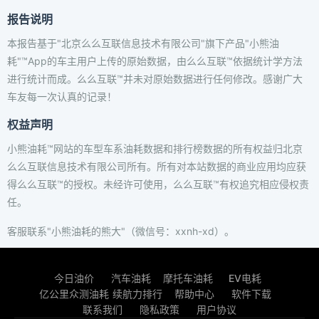
报告说明
本报告基于"北京么么互联信息技术有限公司"旗下产品"小熊油
耗"™App的车主用户上传的原始数据，由么么互联™依据统计学方法
进行统计而成。么么互联™并未对原始数据进行任何修改。感谢广大
车友每一次认真的记录！
权益声明
小熊油耗™网站的车型车系油耗数据和排行榜数据的所有权益归北京
么么互联信息技术有限公司所有。所有对本站数据的商业应用均应获
得么么互联™的授权。未经许可使用，么么互联™有权追究相应侵权责
任。
客服联系"小熊油耗的熊大"（微信号：xxnh-xd）。
今日油价
汽车油耗
摩托车油耗
EV电耗
亿公里众测油耗
续航力排行
帮助中心
软件下载
联系我们
隐私政策
用户协议