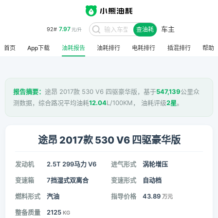
车主
7.97
92#
查油耗
元/升
首页
App下载
油耗报告
油耗排行
电耗排行
插混排行
帮助
报告摘要：
途昂 2017款 530 V6 四驱豪华版，基于
547,139
公里众
测数据，综合路况平均油耗
12.04
L/100KM， 油耗评级
2星
。
途昂 2017款 530 V6 四驱豪华版
发动机
2.5T 299马力 V6
进气形式
涡轮增压
变速箱
7挡湿式双离合
变速形式
自动档
燃料形式
汽油
指导价格
43.89
万元
整备质量
2125
KG