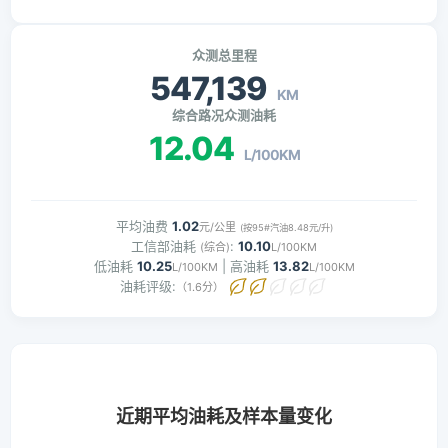
众测总里程
547,139
KM
综合路况众测油耗
12.04
L/100KM
平均油费
1.02
元/公里
(按95#汽油8.48元/升)
工信部油耗
:
10.10
(综合)
L/100KM
低油耗
10.25
| 高油耗
13.82
L/100KM
L/100KM
油耗评级:
（1.6分）