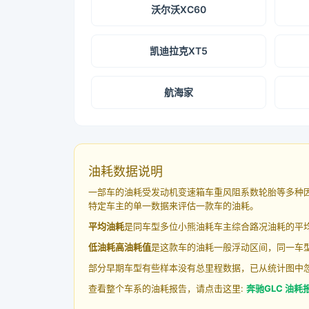
沃尔沃XC60
凯迪拉克XT5
航海家
油耗数据说明
一部车的油耗受发动机变速箱车重风阻系数轮胎等多种
特定车主的单一数据来评估一款车的油耗。
平均油耗
是同车型多位小熊油耗车主综合路况油耗的平
低油耗高油耗值
是这款车的油耗一般浮动区间，同一车型
部分早期车型有些样本没有总里程数据，已从统计图中
查看整个车系的油耗报告，请点击这里:
奔驰GLC 油耗