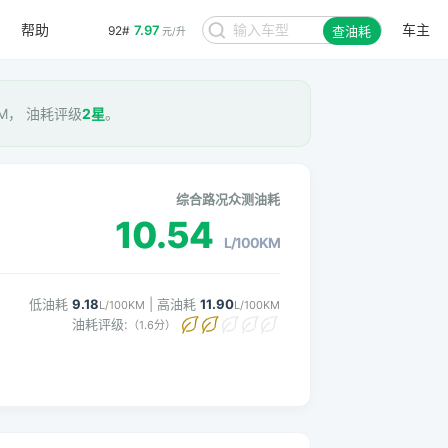
帮助
车主
7.97
92#
查油耗
元/升
0KM， 油耗评级
2星
。
综合路况众测油耗
10.54
L/100KM
低油耗
9.18
| 高油耗
11.90
L/100KM
L/100KM
油耗评级:
（1.6分）