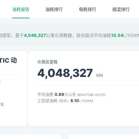
油耗报告
油耗排行
电耗排行
插混排行
IC 动感型，基于
4,048,327
公里众测数据，综合路况平均油耗
10.54
L/10
TIC 动
众测总里程
4,048,327
KM
压
平均油费
0.89
元/公里
(按95#汽油8.48元/升)
工信部油耗
:
8.10
(综合)
L/100KM
万元