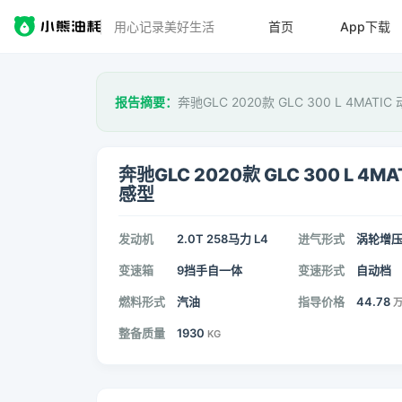
用心记录美好生活
首页
App下载
报告摘要：
奔驰GLC 2020款 GLC 300 L 4MAT
奔驰GLC 2020款 GLC 300 L 4MA
感型
发动机
2.0T 258马力 L4
进气形式
涡轮增
变速箱
9挡手自一体
变速形式
自动档
燃料形式
汽油
指导价格
44.78
整备质量
1930
KG