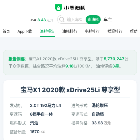
车主
8.48
95#
查油耗
元/升
首页
App下载
油耗报告
油耗排行
电耗排行
插混排行
帮助
报告摘要：
宝马X1 2020款 xDrive25Li 尊享型，基于
5,770,247
公
里众测数据，综合路况平均油耗
9.18
L/100KM， 油耗评级
3星
。
宝马X1 2020款 xDrive25Li 尊享型
发动机
2.0T 192马力 L4
进气形式
涡轮增压
变速箱
8挡手自一体
变速形式
自动档
燃料形式
汽油
指导价格
33.98
万元
整备质量
1670
KG