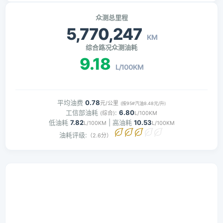
众测总里程
5,770,247
KM
综合路况众测油耗
9.18
L/100KM
平均油费
0.78
元/公里
(按95#汽油8.48元/升)
工信部油耗
:
6.80
(综合)
L/100KM
低油耗
7.82
| 高油耗
10.53
L/100KM
L/100KM
油耗评级:
（2.6分）