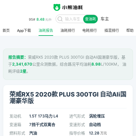
车主
8.48
95#
查油耗
元/升
首页
App下载
油耗报告
油耗排行
电耗排行
插混排行
帮助
报告摘要：
荣威RX5 2020款 PLUS 300TGI 自动Ali国潮豪华版，基
于
2,341,670
公里众测数据，综合路况平均油耗
8.98
L/100KM， 油
耗评级
2星
。
荣威RX5 2020款 PLUS 300TGI 自动Ali国
潮豪华版
发动机
1.5T 173马力 L4
进气形式
涡轮增压
变速箱
7挡干式双离合
变速形式
自动档
燃料形式
汽油
指导价格
12.28
万元