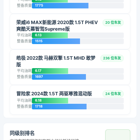
整备质量
1775
荣威i6 MAX新能源 2020款 1.5T PHEV
20 位车友
爽酷天幕智驾Supreme版
平均油耗
6.13
整备质量
1515
皓极 2022款 马赫双擎 1.5T MHD 敢梦
236 位车友
版
平均油耗
6.17
整备质量
1697
冒险家 2024款 1.5T 两驱尊雅混动版
24 位车友
平均油耗
6.18
整备质量
1718
同级别排名