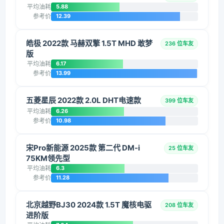
平均油耗
5.88
参考价
12.39
皓极 2022款 马赫双擎 1.5T MHD 敢梦
236 位车友
版
平均油耗
6.17
参考价
13.99
五菱星辰 2022款 2.0L DHT电速款
399 位车友
平均油耗
6.26
参考价
10.98
宋Pro新能源 2025款 第二代 DM-i
25 位车友
75KM领先型
平均油耗
6.3
参考价
11.28
北京越野BJ30 2024款 1.5T 魔核电驱
208 位车友
进阶版