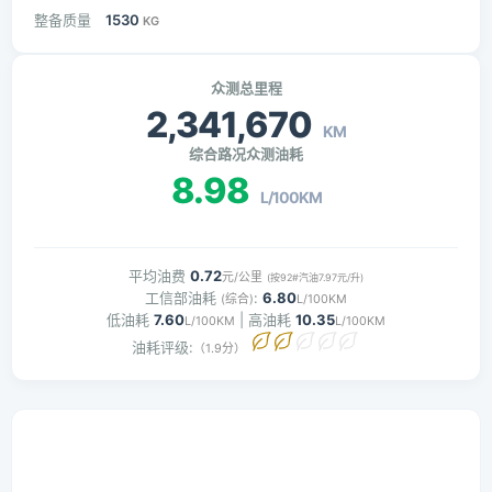
整备质量
1530
KG
众测总里程
2,341,670
KM
综合路况众测油耗
8.98
L/100KM
平均油费
0.72
元/公里
(按92#汽油7.97元/升)
工信部油耗
:
6.80
(综合)
L/100KM
低油耗
7.60
| 高油耗
10.35
L/100KM
L/100KM
油耗评级:
（1.9分）