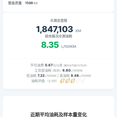
整备质量
1598
KG
众测总里程
1,847,103
KM
综合路况众测油耗
8.35
L/100KM
平均油费
0.67
元/公里
(按92#汽油7.97元/升)
工信部油耗
:
6.80
(综合)
L/100KM
低油耗
7.22
| 高油耗
9.48
L/100KM
L/100KM
油耗评级:
（3.3分）