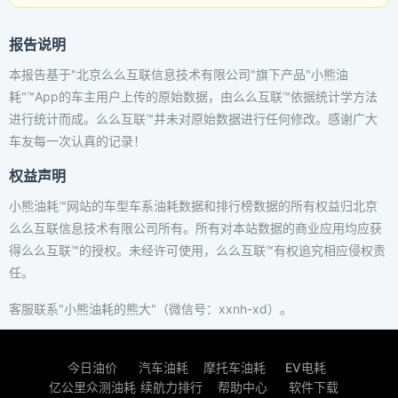
报告说明
本报告基于"北京么么互联信息技术有限公司"旗下产品"小熊油
耗"™App的车主用户上传的原始数据，由么么互联™依据统计学方法
进行统计而成。么么互联™并未对原始数据进行任何修改。感谢广大
车友每一次认真的记录！
权益声明
小熊油耗™网站的车型车系油耗数据和排行榜数据的所有权益归北京
么么互联信息技术有限公司所有。所有对本站数据的商业应用均应获
得么么互联™的授权。未经许可使用，么么互联™有权追究相应侵权责
任。
客服联系"小熊油耗的熊大"（微信号：xxnh-xd）。
今日油价
汽车油耗
摩托车油耗
EV电耗
亿公里众测油耗
续航力排行
帮助中心
软件下载