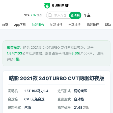
车主
7.97
92#
查油耗
元/升
首页
App下载
油耗报告
油耗排行
电耗排行
插混排行
帮助
报告摘要：
皓影 2021款 240TURBO CVT两驱幻夜版，基于
1,847,103
公里众测数据，综合路况平均油耗
8.35
L/100KM， 油耗
评级
3星
。
皓影 2021款 240TURBO CVT两驱幻夜版
发动机
1.5T 193马力 L4
进气形式
涡轮增压
变速箱
CVT无级变速
变速形式
自动档
燃料形式
汽油
指导价格
21.68
万元