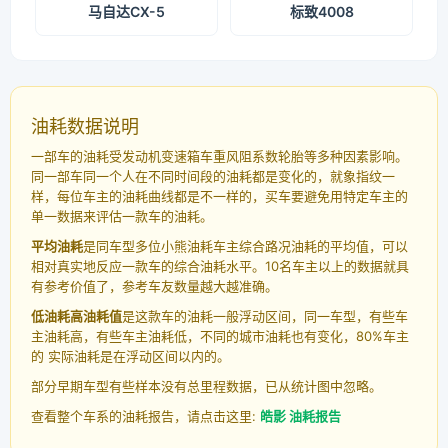
马自达CX-5
标致4008
油耗数据说明
一部车的油耗受发动机变速箱车重风阻系数轮胎等多种因素影响。
同一部车同一个人在不同时间段的油耗都是变化的，就象指纹一
样，每位车主的油耗曲线都是不一样的，买车要避免用特定车主的
单一数据来评估一款车的油耗。
平均油耗
是同车型多位小熊油耗车主综合路况油耗的平均值，可以
相对真实地反应一款车的综合油耗水平。10名车主以上的数据就具
有参考价值了，参考车友数量越大越准确。
低油耗高油耗值
是这款车的油耗一般浮动区间，同一车型，有些车
主油耗高，有些车主油耗低，不同的城市油耗也有变化，80%车主
的 实际油耗是在浮动区间以内的。
部分早期车型有些样本没有总里程数据，已从统计图中忽略。
查看整个车系的油耗报告，请点击这里:
皓影 油耗报告