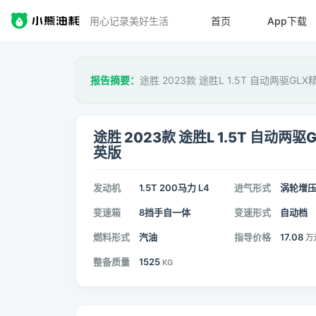
用心记录美好生活
首页
App下载
报告摘要：
途胜 2023款 途胜L 1.5T 自动两驱G
途胜 2023款 途胜L 1.5T 自动两驱
英版
发动机
1.5T 200马力 L4
进气形式
涡轮增
变速箱
8挡手自一体
变速形式
自动档
燃料形式
汽油
指导价格
17.08
万
整备质量
1525
KG