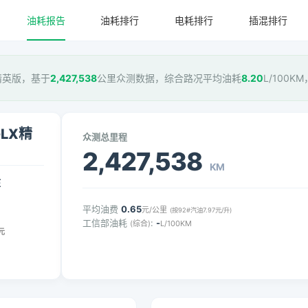
油耗报告
油耗排行
电耗排行
插混排行
LX精英版，基于
2,427,538
公里众测数据，综合路况平均油耗
8.20
L/100K
GLX精
众测总里程
2,427,538
KM
压
平均油费
0.65
元/公里
(按92#汽油7.97元/升)
工信部油耗
:
-
(综合)
L/100KM
元