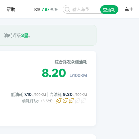
帮助
车主
7.97
92#
查油耗
元/升
M， 油耗评级
3星
。
综合路况众测油耗
8.20
L/100KM
低油耗
7.10
| 高油耗
9.30
L/100KM
L/100KM
油耗评级:
（3.5分）