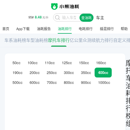
今日油价
车主
查油耗
首页
App下载
油耗报告
油耗排行
电耗排行
插混排行
帮助
车系油耗榜
车型油耗榜
摩托车排行
亿公里众测
续航力排行
自定义
50cc
100cc
110cc
125cc
150cc
160cc
190cc
200cc
250cc
300cc
350cc
400cc
500cc
600cc
700cc
800cc
900cc
1000cc
榜