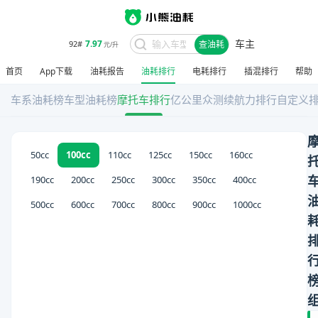
车主
7.97
92#
查油耗
元/升
首页
App下载
油耗报告
油耗排行
电耗排行
插混排行
帮助
车系油耗榜
车型油耗榜
摩托车排行
亿公里众测
续航力排行
自定义
50cc
100cc
110cc
125cc
150cc
160cc
190cc
200cc
250cc
300cc
350cc
400cc
500cc
600cc
700cc
800cc
900cc
1000cc
榜