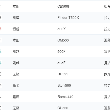
本田
CB500F
街
凯威
Finder T502X
拉
恒舰
500X
拉
本田
CM500
巡
凯越
500F
复
凯越
525F
复
无极
RR525
跑
高金
Storr500
拉
鑫源
Rams 440
复
无极
CU530
巡