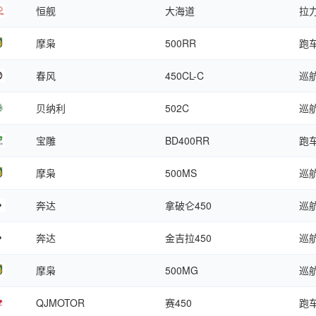
恒舰
大海道
拉
摩枭
500RR
跑
春风
450CL-C
巡
贝纳利
502C
巡
宝雕
BD400RR
跑
摩枭
500MS
巡
奔达
拿破仑450
巡
奔达
金吉拉450
巡
摩枭
500MG
巡
QJMOTOR
赛450
跑