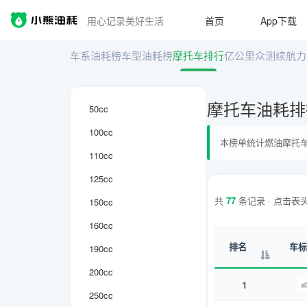
用心记录美好生活
首页
App下载
车系油耗榜
车型油耗榜
摩托车排行
亿公里众测
续航力
摩托车油耗排行
50cc
100cc
本榜单统计燃油摩托车
110cc
125cc
共
77
条记录 · 点击表
150cc
160cc
排名
车标
190cc
200cc
1
250cc