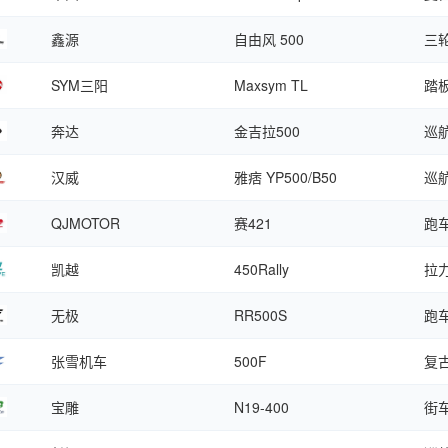
鑫源
自由风 500
三
SYM三阳
Maxsym TL
踏
奔达
金吉拉500
巡
汉威
雅痞 YP500/B50
巡
QJMOTOR
赛421
跑
凯越
450Rally
拉
无极
RR500S
跑
张雪机车
500F
复
宝雕
N19-400
街