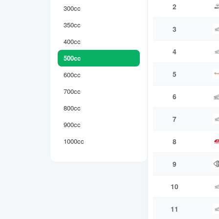
2
300cc
350cc
3
400cc
4
500cc
5
600cc
700cc
6
800cc
7
900cc
1000cc
8
9
10
11