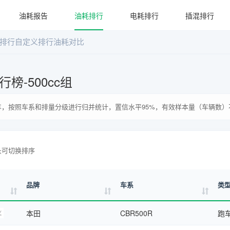
油耗报告
油耗排行
电耗排行
插混排行
排行
自定义排行
油耗对比
榜-500cc组
，按照车系和排量分级进行归并统计，置信水平95%，有效样本量（车辆数）不
头可切换排序
品牌
车系
类
本田
CBR500R
跑