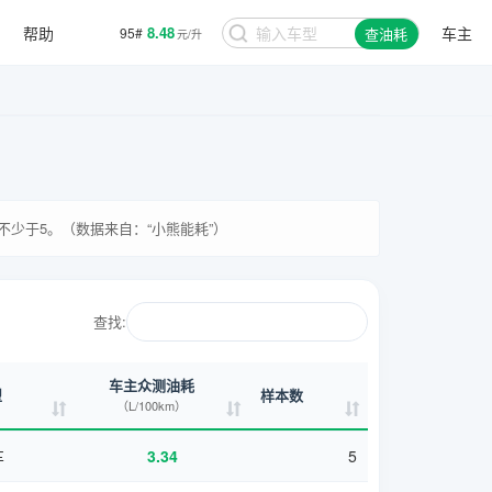
帮助
8.48
车主
95#
查油耗
元/升
少于5。（数据来自：“小熊能耗”）
查找:
车主众测油耗
型
样本数
（L/100km）
车
3.34
5