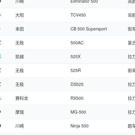
川崎
Eliminator 500
巡
大阳
TCV450
巡
本田
CB 500 Supersport
街
无极
500AC
复
凯越
525X
拉
无极
525R
街
无极
DS525
拉
赛科龙
RX500
拉
摩瑞
MG-500
拉
川崎
Ninja 500
跑