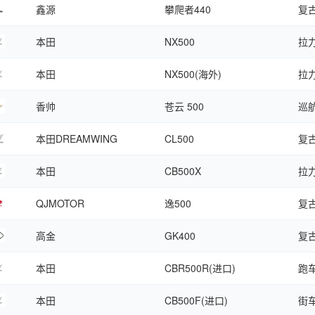
鑫源
攀爬者440
复
本田
NX500
拉
本田
NX500(海外)
拉
香帅
苍云 500
巡
本田DREAMWING
CL500
复
本田
CB500X
拉
QJMOTOR
逸500
复
高金
GK400
复
本田
CBR500R(进口)
跑
本田
CB500F(进口)
街