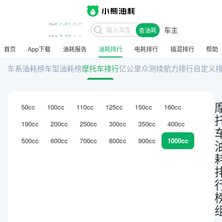
车主
8.48
95#
查油耗
元/升
首页
App下载
油耗报告
油耗排行
电耗排行
插混排行
帮助
车系油耗榜
车型油耗榜
摩托车排行
亿公里众测
续航力排行
自定义
50cc
100cc
110cc
125cc
150cc
160cc
190cc
200cc
250cc
300cc
350cc
400cc
500cc
600cc
700cc
800cc
900cc
1000cc
榜