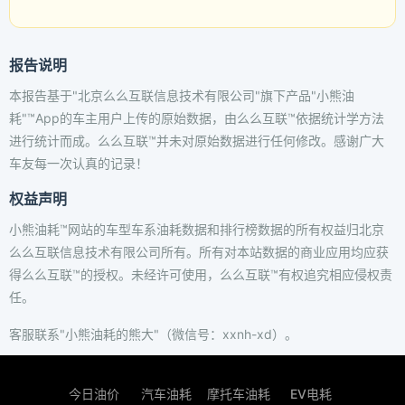
报告说明
本报告基于"北京么么互联信息技术有限公司"旗下产品"小熊油
耗"™App的车主用户上传的原始数据，由么么互联™依据统计学方法
进行统计而成。么么互联™并未对原始数据进行任何修改。感谢广大
车友每一次认真的记录！
权益声明
小熊油耗™网站的车型车系油耗数据和排行榜数据的所有权益归北京
么么互联信息技术有限公司所有。所有对本站数据的商业应用均应获
得么么互联™的授权。未经许可使用，么么互联™有权追究相应侵权责
任。
客服联系"小熊油耗的熊大"（微信号：xxnh-xd）。
今日油价
汽车油耗
摩托车油耗
EV电耗