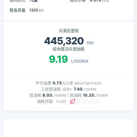
燃料形式
汽油
指导价格
4.076
万元
整备质量
1315
KG
众测总里程
445,320
KM
综合路况众测油耗
9.19
L/100KM
平均油费
0.73
元/公里
(按92#汽油7.97元/升)
工信部油耗
:
7.40
(综合)
L/100KM
低油耗
8.03
| 高油耗
10.35
L/100KM
L/100KM
油耗评级:
（1.0分）