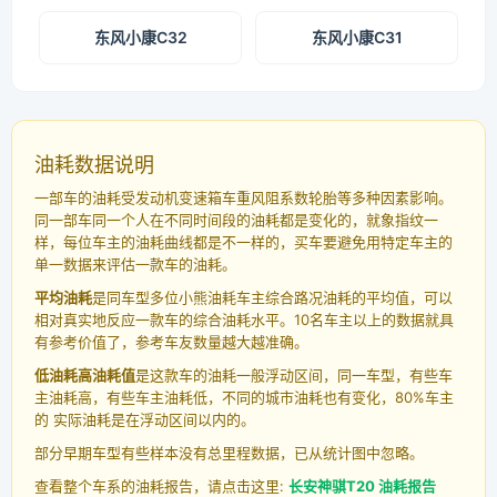
东风小康C32
东风小康C31
油耗数据说明
一部车的油耗受发动机变速箱车重风阻系数轮胎等多种因素影响。
同一部车同一个人在不同时间段的油耗都是变化的，就象指纹一
样，每位车主的油耗曲线都是不一样的，买车要避免用特定车主的
单一数据来评估一款车的油耗。
平均油耗
是同车型多位小熊油耗车主综合路况油耗的平均值，可以
相对真实地反应一款车的综合油耗水平。10名车主以上的数据就具
有参考价值了，参考车友数量越大越准确。
低油耗高油耗值
是这款车的油耗一般浮动区间，同一车型，有些车
主油耗高，有些车主油耗低，不同的城市油耗也有变化，80%车主
的 实际油耗是在浮动区间以内的。
部分早期车型有些样本没有总里程数据，已从统计图中忽略。
查看整个车系的油耗报告，请点击这里:
长安神骐T20 油耗报告