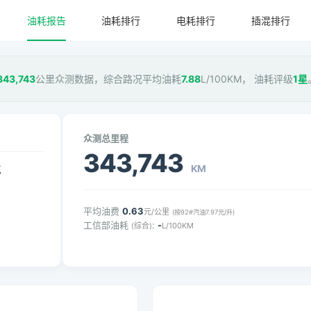
油耗报告
油耗排行
电耗排行
插混排行
343,743
公里众测数据，综合路况平均油耗
7.88
L/100KM， 油耗评级
1星
众测总里程
343,743
KM
气
平均油费
0.63
元/公里
(按92#汽油7.97元/升)
工信部油耗
:
-
(综合)
L/100KM