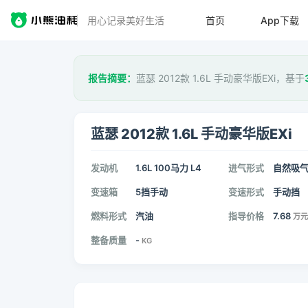
用心记录美好生活
首页
App下载
报告摘要：
蓝瑟 2012款 1.6L 手动豪华版EXi，基于
蓝瑟 2012款 1.6L 手动豪华版EXi
发动机
1.6L 100马力 L4
进气形式
自然吸
变速箱
5挡手动
变速形式
手动挡
燃料形式
汽油
指导价格
7.68
万元
整备质量
-
KG