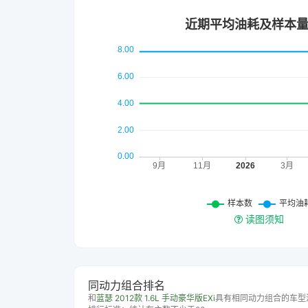
读图须知
同动力组合排名
和
蓝瑟 2012款 1.6L 手动豪华版EXi
具有相同动力组合的车型