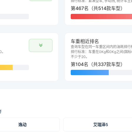
排行标准：紧凑型车, 手动挡, 统计车主
第467名（共514款车型）
车重相近排名
查询车型在同一车重区间内的油耗排行
0。
排行标准：车重在0Kg和0Kg之间(国标G
不少于20。
第104名（共337款车型）
考
逸动
艾瑞泽5