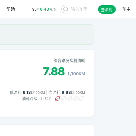
帮助
车主
8.48
95#
查油耗
元/升
。
综合路况众测油耗
7.88
L/100KM
低油耗
6.13
| 高油耗
9.63
L/100KM
L/100KM
油耗评级:
（1.5分）