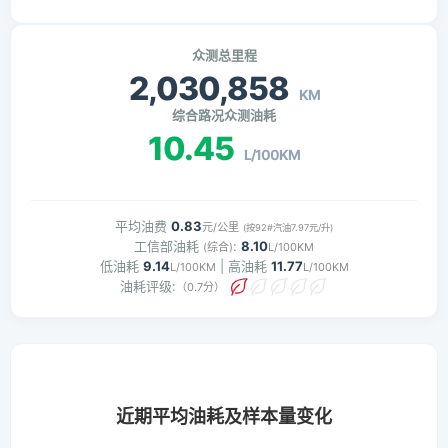
众测总里程
2,030,858
KM
综合路况众测油耗
10.45
L/100KM
平均油费
0.83
元/公里
(按92#汽油7.97元/升)
工信部油耗
:
8.10
(综合)
L/100KM
低油耗
9.14
| 高油耗
11.77
L/100KM
L/100KM
油耗评级:
（0.7分）