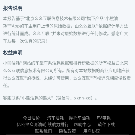
报告说明
本报告基于"北京么么互联信息技术有限公司"旗下产品"小熊油
耗"™App的车主用户上传的原始数据，由么么互联™依据统计学方法
进行统计而成。么么互联™并未对原始数据进行任何修改。感谢广大
车友每一次认真的记录！
权益声明
小熊油耗™网站的车型车系油耗数据和排行榜数据的所有权益归北京
么么互联信息技术有限公司所有。所有对本站数据的商业应用均应获
得么么互联™的授权。未经许可使用，么么互联™有权追究相应侵权责
任。
客服联系"小熊油耗的熊大"（微信号：xxnh-xd）。
今日油价
汽车油耗
摩托车油耗
EV电耗
亿公里众测油耗
续航力排行
帮助中心
软件下载
联系我们
隐私政策
用户协议