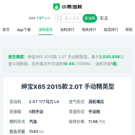
车主
7.97
92#
查油耗
元/升
首页
App下载
油耗报告
油耗排行
电耗排行
插混排行
帮助
报告摘要：
绅宝X65 2015款 2.0T 手动精英型，基于
2,030,858
公
里众测数据，综合路况平均油耗
10.45
L/100KM， 油耗评级
1星
。
绅宝X65 2015款 2.0T 手动精英型
发动机
2.0T 177马力 L4
进气形式
涡轮增压
变速箱
5挡手动
变速形式
手动挡
燃料形式
汽油
指导价格
11.68
万元
整备质量
1545
KG