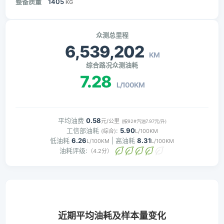
整备质量
1405
KG
众测总里程
6,539,202
KM
综合路况众测油耗
7.28
L/100KM
平均油费
0.58
元/公里
(按92#汽油7.97元/升)
工信部油耗
:
5.90
(综合)
L/100KM
低油耗
6.26
| 高油耗
8.31
L/100KM
L/100KM
油耗评级:
（4.2分）