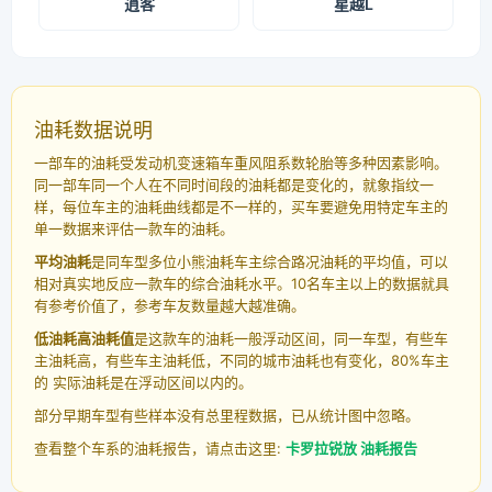
逍客
星越L
油耗数据说明
一部车的油耗受发动机变速箱车重风阻系数轮胎等多种因素影响。
同一部车同一个人在不同时间段的油耗都是变化的，就象指纹一
样，每位车主的油耗曲线都是不一样的，买车要避免用特定车主的
单一数据来评估一款车的油耗。
平均油耗
是同车型多位小熊油耗车主综合路况油耗的平均值，可以
相对真实地反应一款车的综合油耗水平。10名车主以上的数据就具
有参考价值了，参考车友数量越大越准确。
低油耗高油耗值
是这款车的油耗一般浮动区间，同一车型，有些车
主油耗高，有些车主油耗低，不同的城市油耗也有变化，80%车主
的 实际油耗是在浮动区间以内的。
部分早期车型有些样本没有总里程数据，已从统计图中忽略。
查看整个车系的油耗报告，请点击这里:
卡罗拉锐放 油耗报告