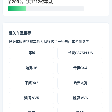
第299名（共1212款车型）
相关车型推荐
根据车辆级别和车价为您筛选了一些热门车型供参考
博越
长安CS75PLUS
哈弗H6
传祺GS4
荣威RX5
哈弗大狗
魏牌 VV5
魏牌 VV6