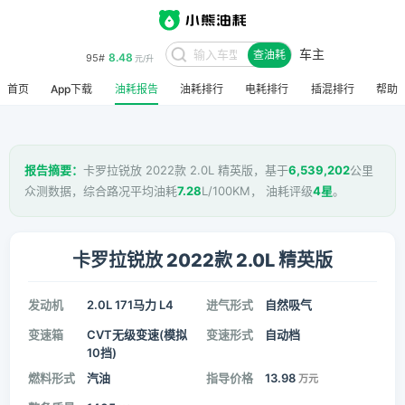
车主
8.48
95#
查油耗
元/升
首页
App下载
油耗报告
油耗排行
电耗排行
插混排行
帮助
报告摘要：
卡罗拉锐放 2022款 2.0L 精英版，基于
6,539,202
公里
众测数据，综合路况平均油耗
7.28
L/100KM， 油耗评级
4星
。
卡罗拉锐放 2022款 2.0L 精英版
发动机
2.0L 171马力 L4
进气形式
自然吸气
变速箱
CVT无级变速(模拟
变速形式
自动档
10挡)
燃料形式
汽油
指导价格
13.98
万元