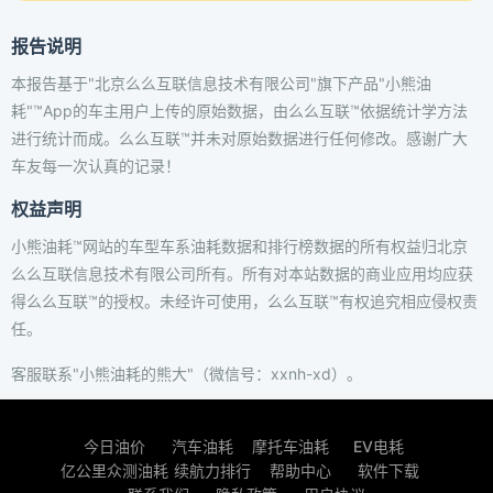
报告说明
本报告基于"北京么么互联信息技术有限公司"旗下产品"小熊油
耗"™App的车主用户上传的原始数据，由么么互联™依据统计学方法
进行统计而成。么么互联™并未对原始数据进行任何修改。感谢广大
车友每一次认真的记录！
权益声明
小熊油耗™网站的车型车系油耗数据和排行榜数据的所有权益归北京
么么互联信息技术有限公司所有。所有对本站数据的商业应用均应获
得么么互联™的授权。未经许可使用，么么互联™有权追究相应侵权责
任。
客服联系"小熊油耗的熊大"（微信号：xxnh-xd）。
今日油价
汽车油耗
摩托车油耗
EV电耗
亿公里众测油耗
续航力排行
帮助中心
软件下载