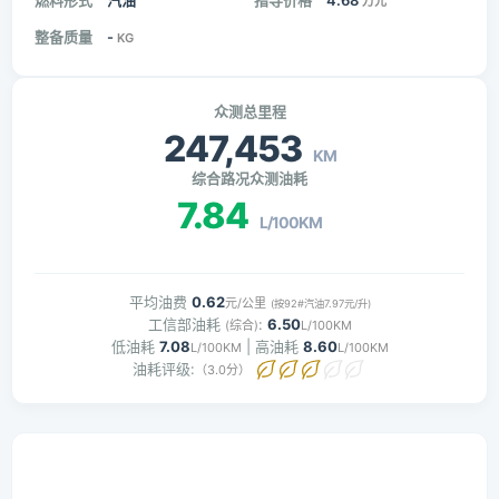
燃料形式
汽油
指导价格
4.68
万元
整备质量
-
KG
众测总里程
247,453
KM
综合路况众测油耗
7.84
L/100KM
平均油费
0.62
元/公里
(按92#汽油7.97元/升)
工信部油耗
:
6.50
(综合)
L/100KM
低油耗
7.08
| 高油耗
8.60
L/100KM
L/100KM
油耗评级:
（3.0分）