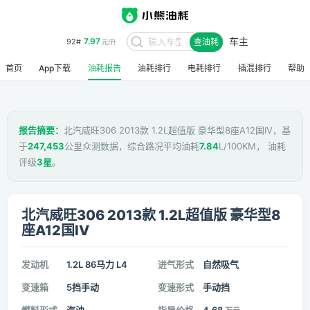
车主
7.97
92#
查油耗
元/升
首页
App下载
油耗报告
油耗排行
电耗排行
插混排行
帮助
报告摘要：
北汽威旺306 2013款 1.2L超值版 豪华型8座A12国IV，基
于
247,453
公里众测数据，综合路况平均油耗
7.84
L/100KM， 油耗
评级
3星
。
北汽威旺306 2013款 1.2L超值版 豪华型8
座A12国IV
发动机
1.2L 86马力 L4
进气形式
自然吸气
变速箱
5挡手动
变速形式
手动挡