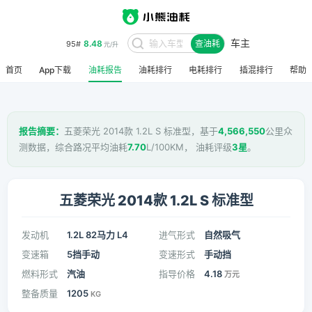
车主
8.48
95#
查油耗
元/升
首页
App下载
油耗报告
油耗排行
电耗排行
插混排行
帮助
报告摘要：
五菱荣光 2014款 1.2L S 标准型，基于
4,566,550
公里众
测数据，综合路况平均油耗
7.70
L/100KM， 油耗评级
3星
。
五菱荣光 2014款 1.2L S 标准型
发动机
1.2L 82马力 L4
进气形式
自然吸气
变速箱
5挡手动
变速形式
手动挡
燃料形式
汽油
指导价格
4.18
万元
整备质量
1205
KG