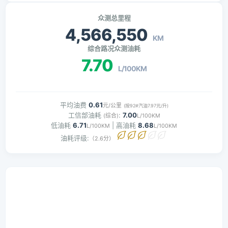
众测总里程
4,566,550
KM
综合路况众测油耗
7.70
L/100KM
平均油费
0.61
元/公里
(按92#汽油7.97元/升)
工信部油耗
:
7.00
(综合)
L/100KM
低油耗
6.71
| 高油耗
8.68
L/100KM
L/100KM
油耗评级:
（2.6分）