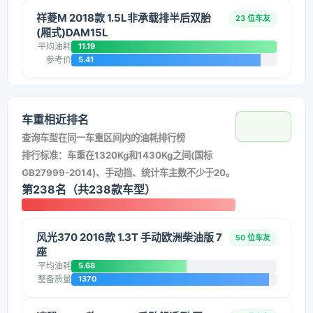
祥菱M 2018款 1.5L非承载排半后双胎
23 位车友
(厢式)DAM15L
平均油耗
11.19
参考价
5.41
车重相近排名
查询车型在同一车重区间内的油耗排行榜
排行标准：车重在1320Kg和1430Kg之间(国标
GB27999-2014)、手动挡、统计车主数不少于20。
第238名（共238款车型）
风光370 2016款 1.3T 手动欧洲柴油版 7
50 位车友
座
平均油耗
5.68
整备质量
1370