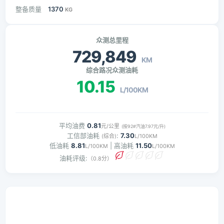
整备质量
1370
KG
众测总里程
729,849
KM
综合路况众测油耗
10.15
L/100KM
平均油费
0.81
元/公里
(按92#汽油7.97元/升)
工信部油耗
:
7.30
(综合)
L/100KM
低油耗
8.81
| 高油耗
11.50
L/100KM
L/100KM
油耗评级:
（0.8分）