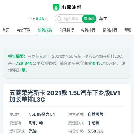
车主
8.48
95#
查油耗
元/升
首页
App下载
油耗报告
油耗排行
电耗排行
插混排行
帮助
报告摘要：
五菱荣光新卡 2021款 1.5L汽车下乡版LV1加长单排L3C，
基于
729,849
公里众测数据，综合路况平均油耗
10.15
L/100KM， 油
耗评级
1星
。
五菱荣光新卡 2021款 1.5L汽车下乡版LV1
加长单排L3C
发动机
1.5L 99马力 L4
进气形式
自然吸气
变速箱
5挡手动
变速形式
手动挡
燃料形式
汽油
指导价格
5.58
万元