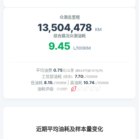
众测总里程
13,504,478
KM
综合路况众测油耗
9.45
L/100KM
平均油费
0.75
元/公里
(按92#汽油7.97元/升)
工信部油耗
:
7.70
(综合)
L/100KM
低油耗
8.15
| 高油耗
10.74
L/100KM
L/100KM
油耗评级:
（1.0分）