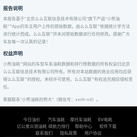
报告说明
本报告基于"北京么么互联信息技术有限公司"旗下产品"小熊油
耗"™App的车主用户上传的原始数据，由么么互联™依据统计学方法
进行统计而成。么么互联™并未对原始数据进行任何修改。感谢广大
车友每一次认真的记录！
权益声明
小熊油耗™网站的车型车系油耗数据和排行榜数据的所有权益归北京
么么互联信息技术有限公司所有。所有对本站数据的商业应用均应获
得么么互联™的授权。未经许可使用，么么互联™有权追究相应侵权责
任。
客服联系"小熊油耗的熊大"（微信号：xxnh-xd）。
今日油价
汽车油耗
摩托车油耗
EV电耗
亿公里众测油耗
续航力排行
帮助中心
软件下载
联系我们
隐私政策
用户协议