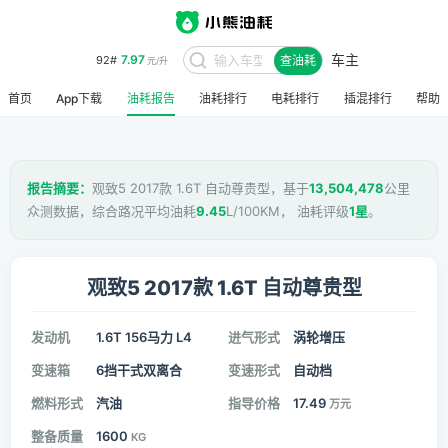
车主
7.97
92#
查油耗
元/升
首页
App下载
油耗报告
油耗排行
电耗排行
插混排行
帮助
报告摘要：
观致5 2017款 1.6T 自动尊贵型，基于
13,504,478
公里
众测数据，综合路况平均油耗
9.45
L/100KM， 油耗评级
1星
。
观致5 2017款 1.6T 自动尊贵型
发动机
1.6T 156马力 L4
进气形式
涡轮增压
变速箱
6挡干式双离合
变速形式
自动档
燃料形式
汽油
指导价格
17.49
万元
整备质量
1600
KG