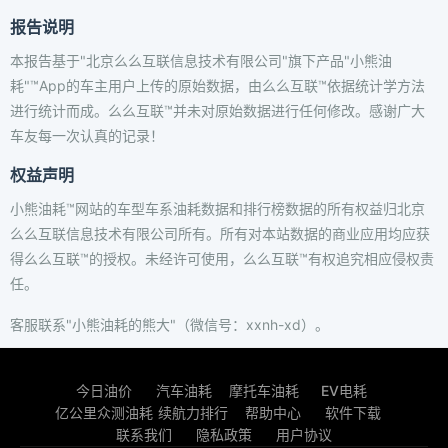
报告说明
本报告基于"北京么么互联信息技术有限公司"旗下产品"小熊油
耗"™App的车主用户上传的原始数据，由么么互联™依据统计学方法
进行统计而成。么么互联™并未对原始数据进行任何修改。感谢广大
车友每一次认真的记录！
权益声明
小熊油耗™网站的车型车系油耗数据和排行榜数据的所有权益归北京
么么互联信息技术有限公司所有。所有对本站数据的商业应用均应获
得么么互联™的授权。未经许可使用，么么互联™有权追究相应侵权责
任。
客服联系"小熊油耗的熊大"（微信号：xxnh-xd）。
今日油价
汽车油耗
摩托车油耗
EV电耗
亿公里众测油耗
续航力排行
帮助中心
软件下载
联系我们
隐私政策
用户协议