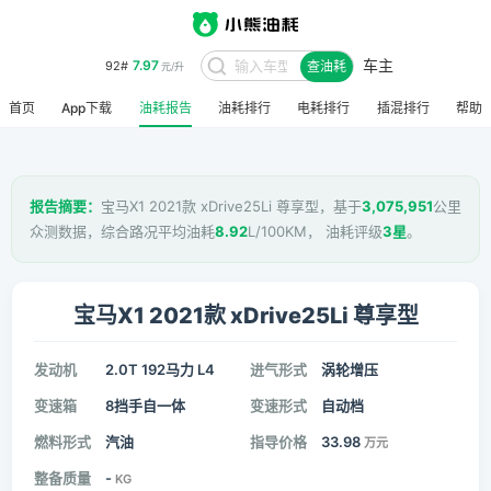
车主
7.97
92#
查油耗
元/升
首页
App下载
油耗报告
油耗排行
电耗排行
插混排行
帮助
报告摘要：
宝马X1 2021款 xDrive25Li 尊享型，基于
3,075,951
公里
众测数据，综合路况平均油耗
8.92
L/100KM， 油耗评级
3星
。
宝马X1 2021款 xDrive25Li 尊享型
发动机
2.0T 192马力 L4
进气形式
涡轮增压
变速箱
8挡手自一体
变速形式
自动档
燃料形式
汽油
指导价格
33.98
万元
整备质量
-
KG