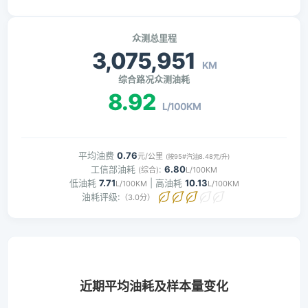
众测总里程
3,075,951
KM
综合路况众测油耗
8.92
L/100KM
平均油费
0.76
元/公里
(按95#汽油8.48元/升)
工信部油耗
:
6.80
(综合)
L/100KM
低油耗
7.71
| 高油耗
10.13
L/100KM
L/100KM
油耗评级:
（3.0分）