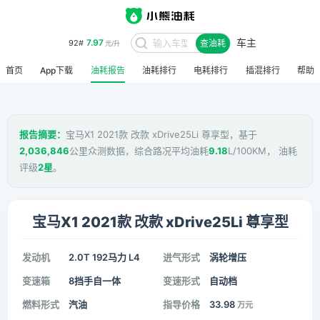
车主
7.97
92#
查油耗
元/升
首页
App下载
油耗报告
油耗排行
电耗排行
插混排行
帮助
报告摘要：
宝马X1 2021款 改款 xDrive25Li 尊享型，基于
2,036,846
公里众测数据，综合路况平均油耗
9.18
L/100KM， 油耗
评级
2星
。
宝马X1 2021款 改款 xDrive25Li 尊享型
发动机
2.0T 192马力 L4
进气形式
涡轮增压
变速箱
8挡手自一体
变速形式
自动档
燃料形式
汽油
指导价格
33.98
万元