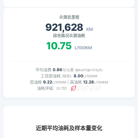
众测总里程
921,628
KM
综合路况众测油耗
10.75
L/100KM
平均油费
0.86
元/公里
(按92#汽油7.97元/升)
工信部油耗
:
8.00
(综合)
L/100KM
低油耗
9.22
| 高油耗
12.28
L/100KM
L/100KM
油耗评级:
（0.7分）