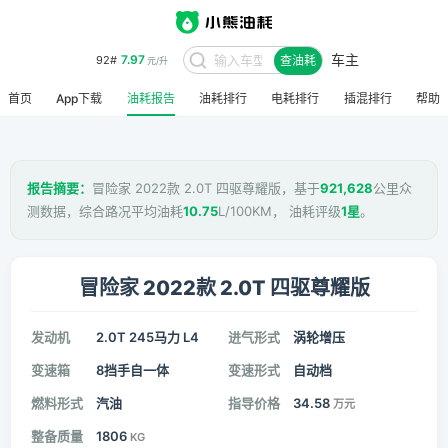
车主
7.97
92#
查油耗
元/升
首页
App下载
油耗报告
油耗排行
电耗排行
插混排行
帮助
报告摘要：
冒险家 2022款 2.0T 四驱尊耀版，基于
921,628
公里众
测数据，综合路况平均油耗
10.75
L/100KM， 油耗评级
1星
。
冒险家 2022款 2.0T 四驱尊耀版
发动机
2.0T 245马力 L4
进气形式
涡轮增压
变速箱
8挡手自一体
变速形式
自动档
燃料形式
汽油
指导价格
34.58
万元
整备质量
1806
KG