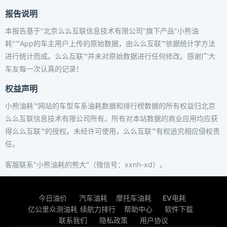
报告说明
本报告基于"北京么么互联信息技术有限公司"旗下产品"小熊油
耗"™App的车主用户上传的原始数据，由么么互联™依据统计学方法
进行统计而成。么么互联™并未对原始数据进行任何修改。感谢广大
车友每一次认真的记录！
权益声明
小熊油耗™网站的车型车系油耗数据和排行榜数据的所有权益归北京
么么互联信息技术有限公司所有。所有对本站数据的商业应用均应获
得么么互联™的授权。未经许可使用，么么互联™有权追究相应侵权责
任。
客服联系"小熊油耗的熊大"（微信号：xxnh-xd）。
今日油价
汽车油耗
摩托车油耗
EV电耗
亿公里众测油耗
续航力排行
帮助中心
软件下载
联系我们
隐私政策
用户协议