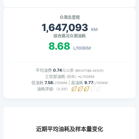
众测总里程
1,647,093
KM
综合路况众测油耗
8.68
L/100KM
平均油费
0.74
元/公里
(按95#汽油8.48元/升)
工信部油耗
:
-
(综合)
L/100KM
低油耗
7.58
| 高油耗
9.77
L/100KM
L/100KM
油耗评级:
（3.3分）