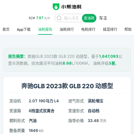
车主
7.97
92#
查油耗
元/升
首页
App下载
油耗报告
油耗排行
电耗排行
插混排行
帮助
报告摘要：
奔驰GLB 2023款 GLB 220 动感型，基于
1,647,093
公
里众测数据，综合路况平均油耗
8.68
L/100KM， 油耗评级
3星
。
奔驰GLB 2023款 GLB 220 动感型
发动机
2.0T 190马力 L4
进气形式
涡轮增压
变速箱
8挡湿式双离合
变速形式
自动档
燃料形式
汽油
指导价格
33.48
万元
整备质量
1646
KG