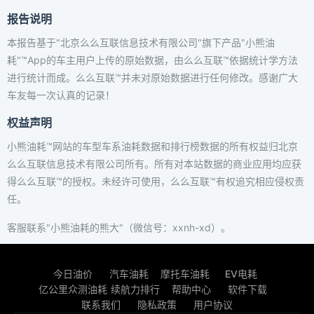
报告说明
本报告基于"北京么么互联信息技术有限公司"旗下产品"小熊油
耗"™App的车主用户上传的原始数据，由么么互联™依据统计学方法
进行统计而成。么么互联™并未对原始数据进行任何修改。感谢广大
车友每一次认真的记录！
权益声明
小熊油耗™网站的车型车系油耗数据和排行榜数据的所有权益归北京
么么互联信息技术有限公司所有。所有对本站数据的商业应用均应获
得么么互联™的授权。未经许可使用，么么互联™有权追究相应侵权责
任。
客服联系"小熊油耗的熊大"（微信号：xxnh-xd）。
今日油价
汽车油耗
摩托车油耗
EV电耗
亿公里众测油耗
续航力排行
帮助中心
软件下载
联系我们
隐私政策
用户协议