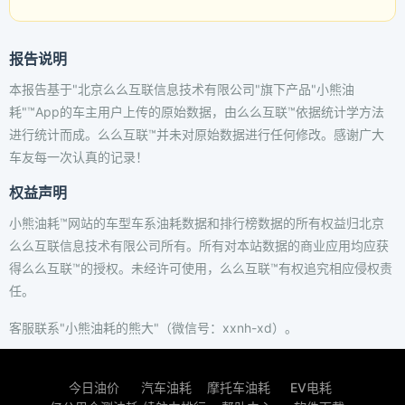
报告说明
本报告基于"北京么么互联信息技术有限公司"旗下产品"小熊油
耗"™App的车主用户上传的原始数据，由么么互联™依据统计学方法
进行统计而成。么么互联™并未对原始数据进行任何修改。感谢广大
车友每一次认真的记录！
权益声明
小熊油耗™网站的车型车系油耗数据和排行榜数据的所有权益归北京
么么互联信息技术有限公司所有。所有对本站数据的商业应用均应获
得么么互联™的授权。未经许可使用，么么互联™有权追究相应侵权责
任。
客服联系"小熊油耗的熊大"（微信号：xxnh-xd）。
今日油价
汽车油耗
摩托车油耗
EV电耗