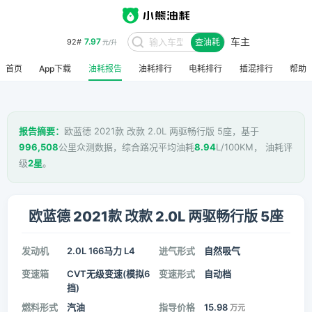
车主
7.97
92#
查油耗
元/升
首页
App下载
油耗报告
油耗排行
电耗排行
插混排行
帮助
报告摘要：
欧蓝德 2021款 改款 2.0L 两驱畅行版 5座，基于
996,508
公里众测数据，综合路况平均油耗
8.94
L/100KM， 油耗评
级
2星
。
欧蓝德 2021款 改款 2.0L 两驱畅行版 5座
发动机
2.0L 166马力 L4
进气形式
自然吸气
变速箱
CVT无级变速(模拟6
变速形式
自动档
挡)
燃料形式
汽油
指导价格
15.98
万元