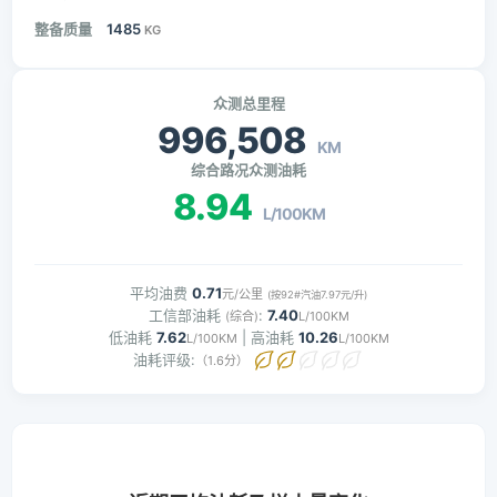
整备质量
1485
KG
众测总里程
996,508
KM
综合路况众测油耗
8.94
L/100KM
平均油费
0.71
元/公里
(按92#汽油7.97元/升)
工信部油耗
:
7.40
(综合)
L/100KM
低油耗
7.62
| 高油耗
10.26
L/100KM
L/100KM
油耗评级:
（1.6分）