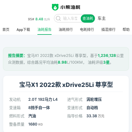
车主
8.48
95#
查油耗
元/升
首页
App下载
油耗报告
油耗排行
电耗排行
插混排行
帮助
报告摘要：
宝马X1 2022款 xDrive25Li 尊享型，基于
1,236,128
公里
众测数据，综合路况平均油耗
8.98
L/100KM， 油耗评级
3星
。
宝马X1 2022款 xDrive25Li 尊享型
发动机
2.0T 192马力 L4
进气形式
涡轮增压
变速箱
8挡手自一体
变速形式
自动档
燃料形式
汽油
指导价格
33.38
万元
整备质量
1680
KG