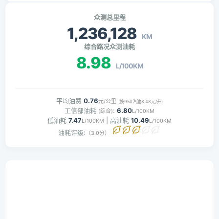
众测总里程
1,236,128
KM
综合路况众测油耗
8.98
L/100KM
平均油费
0.76
元/公里
(按95#汽油8.48元/升)
工信部油耗
:
6.80
(综合)
L/100KM
低油耗
7.47
| 高油耗
10.49
L/100KM
L/100KM
油耗评级:
（3.0分）