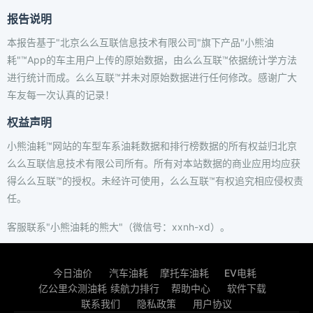
报告说明
本报告基于"北京么么互联信息技术有限公司"旗下产品"小熊油
耗"™App的车主用户上传的原始数据，由么么互联™依据统计学方法
进行统计而成。么么互联™并未对原始数据进行任何修改。感谢广大
车友每一次认真的记录！
权益声明
小熊油耗™网站的车型车系油耗数据和排行榜数据的所有权益归北京
么么互联信息技术有限公司所有。所有对本站数据的商业应用均应获
得么么互联™的授权。未经许可使用，么么互联™有权追究相应侵权责
任。
客服联系"小熊油耗的熊大"（微信号：xxnh-xd）。
今日油价
汽车油耗
摩托车油耗
EV电耗
亿公里众测油耗
续航力排行
帮助中心
软件下载
联系我们
隐私政策
用户协议