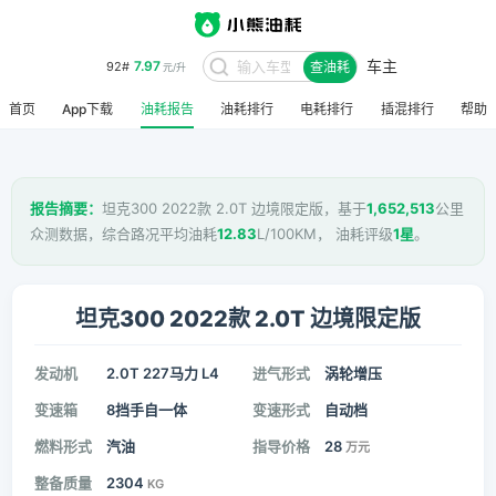
车主
7.97
92#
查油耗
元/升
首页
App下载
油耗报告
油耗排行
电耗排行
插混排行
帮助
报告摘要：
坦克300 2022款 2.0T 边境限定版，基于
1,652,513
公里
众测数据，综合路况平均油耗
12.83
L/100KM， 油耗评级
1星
。
坦克300 2022款 2.0T 边境限定版
发动机
2.0T 227马力 L4
进气形式
涡轮增压
变速箱
8挡手自一体
变速形式
自动档
燃料形式
汽油
指导价格
28
万元
整备质量
2304
KG