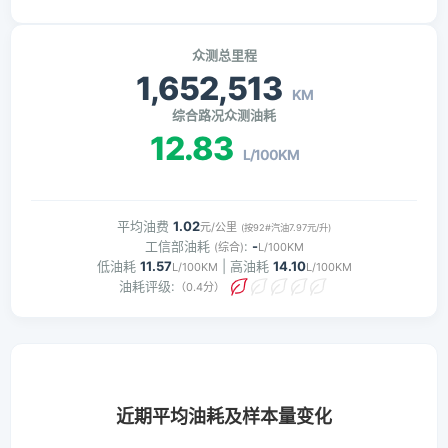
众测总里程
1,652,513
KM
综合路况众测油耗
12.83
L/100KM
平均油费
1.02
元/公里
(按92#汽油7.97元/升)
工信部油耗
:
-
(综合)
L/100KM
低油耗
11.57
| 高油耗
14.10
L/100KM
L/100KM
油耗评级:
（0.4分）