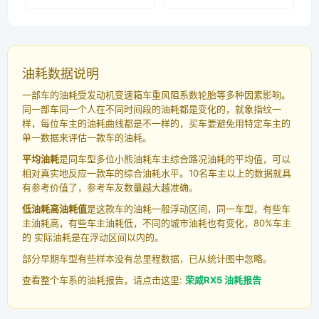
油耗数据说明
一部车的油耗受发动机变速箱车重风阻系数轮胎等多种因素影响。
同一部车同一个人在不同时间段的油耗都是变化的，就象指纹一
样，每位车主的油耗曲线都是不一样的，买车要避免用特定车主的
单一数据来评估一款车的油耗。
平均油耗
是同车型多位小熊油耗车主综合路况油耗的平均值，可以
相对真实地反应一款车的综合油耗水平。10名车主以上的数据就具
有参考价值了，参考车友数量越大越准确。
低油耗高油耗值
是这款车的油耗一般浮动区间，同一车型，有些车
主油耗高，有些车主油耗低，不同的城市油耗也有变化，80%车主
的 实际油耗是在浮动区间以内的。
部分早期车型有些样本没有总里程数据，已从统计图中忽略。
查看整个车系的油耗报告，请点击这里:
荣威RX5 油耗报告