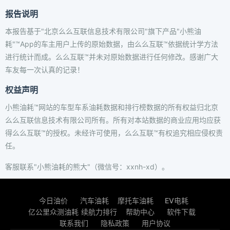
报告说明
本报告基于"北京么么互联信息技术有限公司"旗下产品"小熊油
耗"™App的车主用户上传的原始数据，由么么互联™依据统计学方法
进行统计而成。么么互联™并未对原始数据进行任何修改。感谢广大
车友每一次认真的记录！
权益声明
小熊油耗™网站的车型车系油耗数据和排行榜数据的所有权益归北京
么么互联信息技术有限公司所有。所有对本站数据的商业应用均应获
得么么互联™的授权。未经许可使用，么么互联™有权追究相应侵权责
任。
客服联系"小熊油耗的熊大"（微信号：xxnh-xd）。
今日油价
汽车油耗
摩托车油耗
EV电耗
亿公里众测油耗
续航力排行
帮助中心
软件下载
联系我们
隐私政策
用户协议