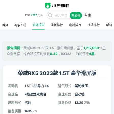
车主
7.97
92#
查油耗
元/升
首页
App下载
油耗报告
油耗排行
电耗排行
插混排行
帮助
报告摘要：
荣威RX5 2023款 1.5T 豪华滑屏版，基于
1,217,060
公里
众测数据，综合路况平均油耗
8.42
L/100KM， 油耗评级
4星
。
荣威RX5 2023款 1.5T 豪华滑屏版
发动机
1.5T 188马力 L4
进气形式
涡轮增压
变速箱
7挡湿式双离合
变速形式
自动档
燃料形式
汽油
指导价格
13.29
万元
整备质量
1635
KG