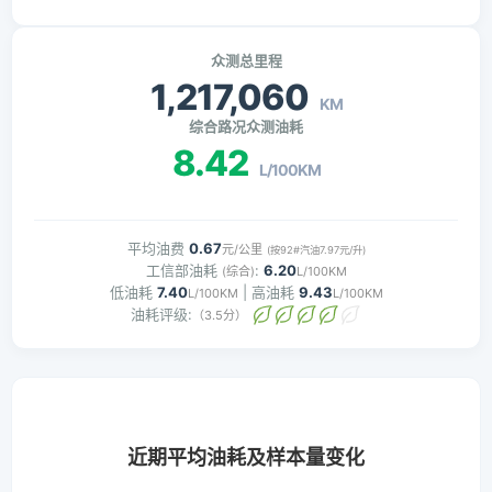
众测总里程
1,217,060
KM
综合路况众测油耗
8.42
L/100KM
平均油费
0.67
元/公里
(按92#汽油7.97元/升)
工信部油耗
:
6.20
(综合)
L/100KM
低油耗
7.40
| 高油耗
9.43
L/100KM
L/100KM
油耗评级:
（3.5分）