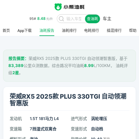
车主
8.48
95#
查油耗
元/升
首页
App下载
油耗报告
油耗排行
电耗排行
插混排行
帮助
报告摘要：
荣威RX5 2025款 PLUS 330TGI 自动领潮智惠版，基于
83,389
公里众测数据，综合路况平均油耗
8.99
L/100KM， 油耗评
级
2星
。
荣威RX5 2025款 PLUS 330TGI 自动领潮
智惠版
发动机
1.5T 181马力 L4
进气形式
涡轮增压
变速箱
7挡湿式双离合
变速形式
自动档