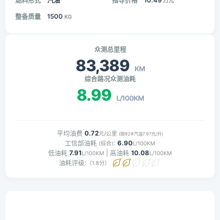
燃料形式
汽油
指导价格
10.49
万元
整备质量
1500
KG
众测总里程
83,389
KM
综合路况众测油耗
8.99
L/100KM
平均油费
0.72
元/公里
(按92#汽油7.97元/升)
工信部油耗
:
6.90
(综合)
L/100KM
低油耗
7.91
| 高油耗
10.08
L/100KM
L/100KM
油耗评级:
（1.8分）