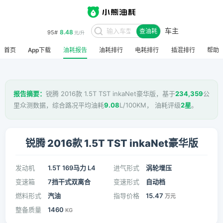
车主
8.48
95#
查油耗
元/升
首页
App下载
油耗报告
油耗排行
电耗排行
插混排行
帮助
报告摘要：
锐腾 2016款 1.5T TST inkaNet豪华版，基于
234,359
公
里众测数据，综合路况平均油耗
9.08
L/100KM， 油耗评级
2星
。
锐腾 2016款 1.5T TST inkaNet豪华版
发动机
1.5T 169马力 L4
进气形式
涡轮增压
变速箱
7挡干式双离合
变速形式
自动档
燃料形式
汽油
指导价格
15.47
万元
整备质量
1460
KG