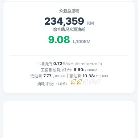
众测总里程
234,359
KM
综合路况众测油耗
9.08
L/100KM
平均油费
0.72
元/公里
(按92#汽油7.97元/升)
工信部油耗
:
6.60
(综合)
L/100KM
低油耗
7.77
| 高油耗
10.38
L/100KM
L/100KM
油耗评级:
（1.6分）