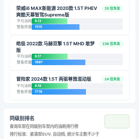
荣威i6 MAX新能源 2020款 1.5T PHEV
20 位车友
爽酷天幕智驾Supreme版
平均油耗
6.13
整备质量
1515
皓极 2022款 马赫双擎 1.5T MHD 敢梦
236 位车友
版
平均油耗
6.17
整备质量
1697
冒险家 2024款 1.5T 两驱尊雅混动版
24 位车友
平均油耗
6.18
整备质量
1718
同级别排名
查询车型在同级别车型内的油耗排行榜
排行标准：紧凑型SUV, 自动档, 统计车主数不少于