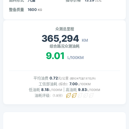
燃料形式
汽油
指导价格
13.29
万元
整备质量
1600
KG
众测总里程
365,294
KM
综合路况众测油耗
9.01
L/100KM
平均油费
0.72
元/公里
(按92#汽油7.97元/升)
工信部油耗
:
7.00
(综合)
L/100KM
低油耗
8.18
| 高油耗
9.83
L/100KM
L/100KM
油耗评级:
（1.9分）