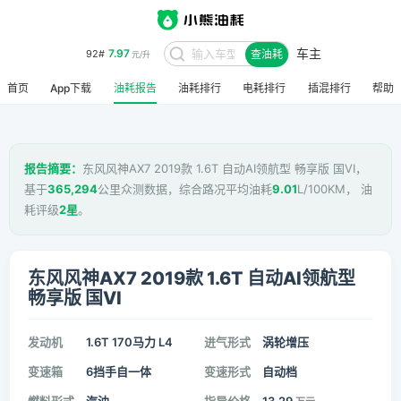
车主
7.97
92#
查油耗
元/升
首页
App下载
油耗报告
油耗排行
电耗排行
插混排行
帮助
报告摘要：
东风风神AX7 2019款 1.6T 自动AI领航型 畅享版 国VI，
基于
365,294
公里众测数据，综合路况平均油耗
9.01
L/100KM， 油
耗评级
2星
。
东风风神AX7 2019款 1.6T 自动AI领航型
畅享版 国VI
发动机
1.6T 170马力 L4
进气形式
涡轮增压
变速箱
6挡手自一体
变速形式
自动档