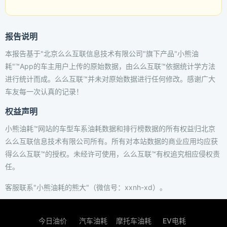
报告说明
本报告基于"北京么么互联信息技术有限公司"旗下产品"小熊油
耗"™App的车主用户上传的原始数据，由么么互联™依据统计学方法
进行统计而成。么么互联™并未对原始数据进行任何修改。感谢广大
车友每一次认真的记录！
权益声明
小熊油耗™网站的车型车系油耗数据和排行榜数据的所有权益归北京
么么互联信息技术有限公司所有。所有对本站数据的商业应用均应获
得么么互联™的授权。未经许可使用，么么互联™有权追究相应侵权责
任。
客服联系"小熊油耗的熊大"（微信号：xxnh-xd）。
今日油价
汽车油耗
摩托车油耗
EV电耗