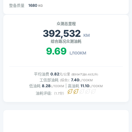
整备质量
1680
KG
众测总里程
392,532
KM
综合路况众测油耗
9.69
L/100KM
平均油费
0.82
元/公里
(按95#汽油8.48元/升)
工信部油耗
:
7.40
(综合)
L/100KM
低油耗
8.28
| 高油耗
11.10
L/100KM
L/100KM
油耗评级:
（1.7分）