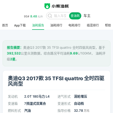
车主
8.48
95#
查油耗
元/升
首页
App下载
油耗报告
油耗排行
电耗排行
插混排行
帮助
报告摘要：
奥迪Q3 2017款 35 TFSI quattro 全时四驱风尚型，基于
392,532
公里众测数据，综合路况平均油耗
9.69
L/100KM， 油耗评
级
2星
。
奥迪Q3 2017款 35 TFSI quattro 全时四驱
风尚型
发动机
2.0T 180马力 L4
进气形式
涡轮增压
变速箱
7挡湿式双离合
变速形式
自动档
燃料形式
汽油
指导价格
32.78
万元