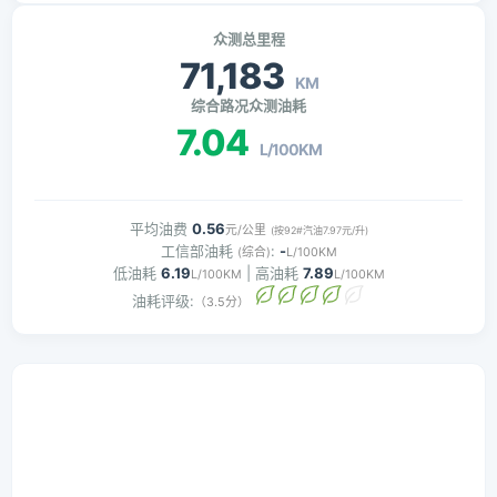
众测总里程
71,183
KM
综合路况众测油耗
7.04
L/100KM
平均油费
0.56
元/公里
(按92#汽油7.97元/升)
工信部油耗
:
-
(综合)
L/100KM
低油耗
6.19
| 高油耗
7.89
L/100KM
L/100KM
油耗评级:
（3.5分）