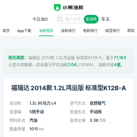
车主
今日油价
查油耗
首页
App下载
油耗报告
油耗排行
电耗排行
插混排行
帮助
报告摘要：
福瑞达 2014款 1.2L鸿运版 标准型K12B-A，基于
71,183
公里众测数据，综合路况平均油耗
7.04
L/100KM， 油耗评级
4星
。
福瑞达 2014款 1.2L鸿运版 标准型K12B-A
发动机
1.2L 95马力 L4
进气形式
自然吸气
变速箱
5挡手动
变速形式
手动挡
燃料形式
汽油
指导价格
3.38
万元
整备质量
1015
KG