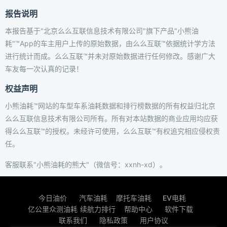
报告说明
本报告基于"北京么么互联信息技术有限公司"旗下产品"小熊油
耗"™App的车主用户上传的原始数据，由么么互联™依据统计学方法
进行统计而成。么么互联™并未对原始数据进行任何修改。感谢广大
车友每一次认真的记录！
权益声明
小熊油耗™网站的车型车系油耗数据和排行榜数据的所有权益归北京
么么互联信息技术有限公司所有。所有对本站数据的商业应用均应获
得么么互联™的授权。未经许可使用，么么互联™有权追究相应侵权责
任。
客服联系"小熊油耗的熊大"（微信号：xxnh-xd）。
今日油价
汽车油耗
摩托车油耗
EV电耗
亿公里众测油耗
续航力排行
帮助中心
软件下载
联系我们
隐私政策
用户协议