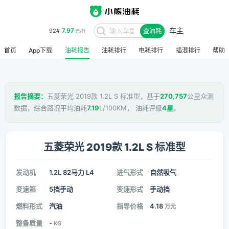
车主
7.97
92#
查油耗
元/升
首页
App下载
油耗报告
油耗排行
电耗排行
插混排行
帮助
报告摘要：
五菱荣光 2019款 1.2L S 标准型，基于
270,757
公里众测
数据，综合路况平均油耗
7.19
L/100KM， 油耗评级
4星
。
五菱荣光 2019款 1.2L S 标准型
发动机
1.2L 82马力 L4
进气形式
自然吸气
变速箱
5挡手动
变速形式
手动挡
燃料形式
汽油
指导价格
4.18
万元
整备质量
-
KG