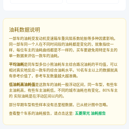
油耗数据说明
一部车的油耗受发动机变速箱车重风阻系数轮胎等多种因素影响。
同一部车同一个人在不同时间段的油耗都是变化的，就象指纹一
样，每位车主的油耗曲线都是不一样的，买车要避免用特定车主的
单一数据来评估一款车的油耗。
平均油耗
是同车型多位小熊油耗车主综合路况油耗的平均值，可以
相对真实地反应一款车的综合油耗水平。10名车主以上的数据就具
有参考价值了，参考车友数量越大越准确。
低油耗高油耗值
是这款车的油耗一般浮动区间，同一车型，有些车
主油耗高，有些车主油耗低，不同的城市油耗也有变化，80%车主
的 实际油耗是在浮动区间以内的。
部分早期车型有些样本没有总里程数据，已从统计图中忽略。
查看整个车系的油耗报告，请点击这里:
五菱荣光 油耗报告