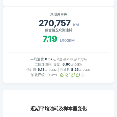
众测总里程
270,757
KM
综合路况众测油耗
7.19
L/100KM
平均油费
0.57
元/公里
(按92#汽油7.97元/升)
工信部油耗
:
6.60
(综合)
L/100KM
低油耗
6.13
| 高油耗
8.25
L/100KM
L/100KM
油耗评级:
（4.3分）