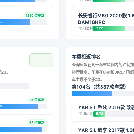
长安睿行M60 2020款 1.
1280 位车友
DAM16KRC
55
平均油耗
7.72
车重相近排名
查询车型在同一车重区间内的油耗排
20。
排行标准：车重在0Kg和0Kg之间(国
车主数不少于20。
第104名（共337款车型）
74 位车友
8
YARiS L 致炫 2016款 
平均油耗
5.73
68 位车友
YARiS L 致享 2017款 1