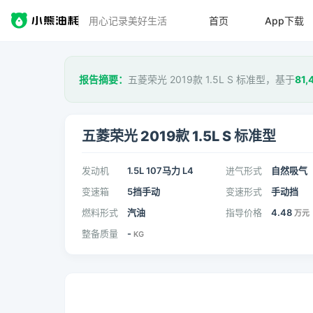
用心记录美好生活
首页
App下载
报告摘要：
五菱荣光 2019款 1.5L S 标准型，基于
81,
五菱荣光 2019款 1.5L S 标准型
发动机
1.5L 107马力 L4
进气形式
自然吸气
变速箱
5挡手动
变速形式
手动挡
燃料形式
汽油
指导价格
4.48
万元
整备质量
-
KG