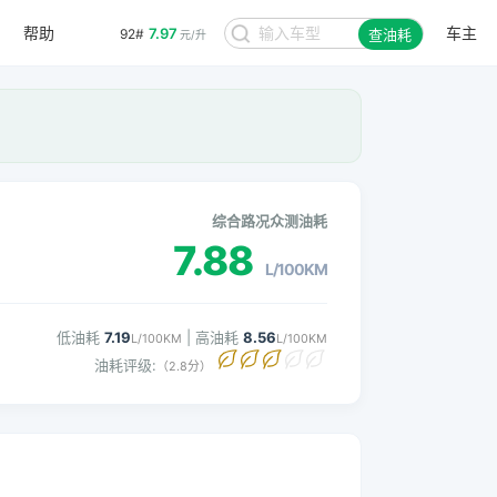
帮助
车主
7.97
92#
查油耗
元/升
综合路况众测油耗
7.88
L/100KM
低油耗
7.19
| 高油耗
8.56
L/100KM
L/100KM
油耗评级:
（2.8分）