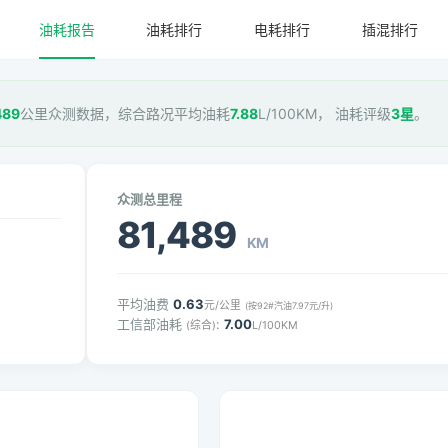
油耗报告
油耗排行
电耗排行
插混排行
489
公里众测数据，综合路况平均油耗
7.88
L/100KM， 油耗评级
3星
。
众测总里程
81,489
KM
平均油费
0.63
元/公里
(按92#汽油7.97元/升)
工信部油耗
:
7.00
(综合)
L/100KM