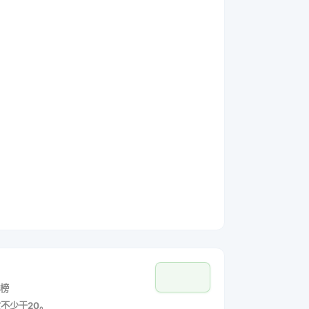
榜
数不少于20。