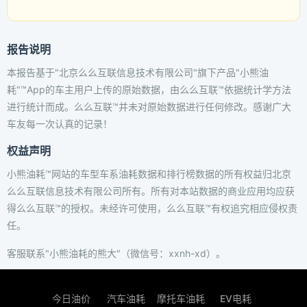
报告说明
本报告基于"北京么么互联信息技术有限公司"旗下产品"小熊油
耗"™App的车主用户上传的原始数据，由么么互联™依据统计学方法
进行统计而成。么么互联™并未对原始数据进行任何修改。感谢广大
车友每一次认真的记录！
权益声明
小熊油耗™网站的车型车系油耗数据和排行榜数据的所有权益归北京
么么互联信息技术有限公司所有。所有对本站数据的商业应用均应获
得么么互联™的授权。未经许可使用，么么互联™有权追究相应侵权责
任。
客服联系"小熊油耗的熊大"（微信号：xxnh-xd）。
今日油价
汽车油耗
摩托车油耗
EV电耗