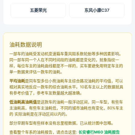
五菱荣光
东风小康C37
油耗数据说明
一部车的油耗受发动机变速箱车重风阻系数轮胎等多种因素影响。
同一部车同一个人在不同时间段的油耗都是变化的，就象指纹一
样，每位车主的油耗曲线都是不一样的，买车要避免用特定车主的
单一数据来评估一款车的油耗。
平均油耗
是同车型多位小熊油耗车主综合路况油耗的平均值，可以
相对真实地反应一款车的综合油耗水平。10名车主以上的数据就具
有参考价值了，参考车友数量越大越准确。
低油耗高油耗值
是这款车的油耗一般浮动区间，同一车型，有些车
主油耗高，有些车主油耗低，不同的城市油耗也有变化，80%车主
的 实际油耗是在浮动区间以内的。
部分早期车型有些样本没有总里程数据，已从统计图中忽略。
查看整个车系的油耗报告，请点击这里:
长安睿行M60 油耗报告