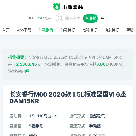
车主
7.97
92#
查油耗
元/升
首页
App下载
油耗报告
油耗排行
电耗排行
插混排行
帮助
报告摘要：
长安睿行M60 2020款 1.5L标准型国VI 6座DAM15KR，
基于
2,530,646
公里众测数据，综合路况平均油耗
8.80
L/100KM，
油耗评级
1星
。
长安睿行M60 2020款 1.5L标准型国VI 6座
DAM15KR
发动机
1.5L 116马力 L4
进气形式
自然吸气
变速箱
5挡手动
变速形式
手动挡