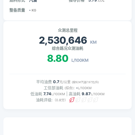
燃料形式
汽油
指导价格
5.79
万元
整备质量
-
KG
众测总里程
2,530,646
KM
综合路况众测油耗
8.80
L/100KM
平均油费
0.7
元/公里
(按92#汽油7.97元/升)
工信部油耗
:
-
(综合)
L/100KM
低油耗
7.74
| 高油耗
9.87
L/100KM
L/100KM
油耗评级:
（0.8分）