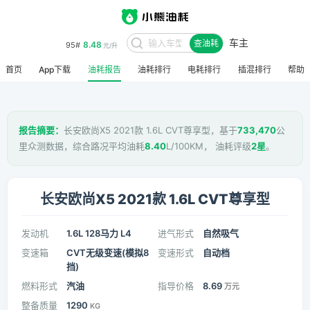
车主
8.48
95#
查油耗
元/升
首页
App下载
油耗报告
油耗排行
电耗排行
插混排行
帮助
报告摘要：
长安欧尚X5 2021款 1.6L CVT尊享型，基于
733,470
公
里众测数据，综合路况平均油耗
8.40
L/100KM， 油耗评级
2星
。
长安欧尚X5 2021款 1.6L CVT尊享型
发动机
1.6L 128马力 L4
进气形式
自然吸气
变速箱
CVT无级变速(模拟8
变速形式
自动档
挡)
燃料形式
汽油
指导价格
8.69
万元
整备质量
1290
KG