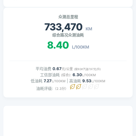
众测总里程
733,470
KM
综合路况众测油耗
8.40
L/100KM
平均油费
0.67
元/公里
(按92#汽油7.97元/升)
工信部油耗
:
6.30
(综合)
L/100KM
低油耗
7.27
| 高油耗
9.53
L/100KM
L/100KM
油耗评级:
（2.3分）