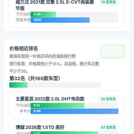
威兰达 2021款 双擎 2.5L E-CVT两驱豪
79 位车友
华版
平均油耗
5.39
整备质量
1660
价格相近排名
查询车型同一价格区间内的油耗排行榜
排行标准：价格差别小于15%，自动档，统计车主数
不少于20。
第32名（共160款车型）
五菱星辰 2022款 2.0L DHT电劲款
30 位车友
平均油耗
6.14
参考价
9.98
博越 2026款 1.5TD 美好
67 位车友
平均油耗
7.71