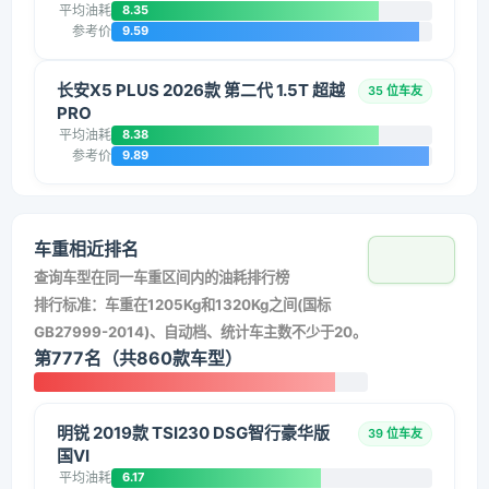
平均油耗
8.35
参考价
9.59
长安X5 PLUS 2026款 第二代 1.5T 超越
35 位车友
PRO
平均油耗
8.38
参考价
9.89
车重相近排名
查询车型在同一车重区间内的油耗排行榜
排行标准：车重在1205Kg和1320Kg之间(国标
GB27999-2014)、自动档、统计车主数不少于20。
第777名（共860款车型）
明锐 2019款 TSI230 DSG智行豪华版
39 位车友
国VI
平均油耗
6.17