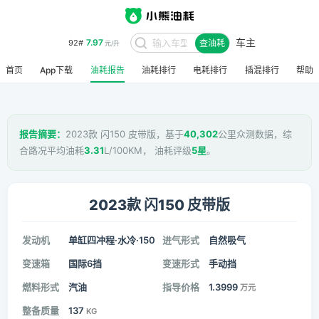
车主
7.97
92#
查油耗
元/升
首页
App下载
油耗报告
油耗排行
电耗排行
插混排行
帮助
报告摘要：
2023款 闪150 皮带版，基于
40,302
公里众测数据，综
合路况平均油耗
3.31
L/100KM， 油耗评级
5星
。
2023款 闪150 皮带版
发动机
单缸四冲程·水冷·150
进气形式
自然吸气
变速箱
国际6挡
变速形式
手动挡
燃料形式
汽油
指导价格
1.3999
万元
整备质量
137
KG