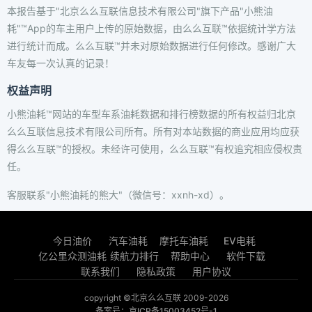
本报告基于"北京么么互联信息技术有限公司"旗下产品"小熊油
耗"™App的车主用户上传的原始数据，由么么互联™依据统计学方法
进行统计而成。么么互联™并未对原始数据进行任何修改。感谢广大
车友每一次认真的记录！
权益声明
小熊油耗™网站的车型车系油耗数据和排行榜数据的所有权益归北京
么么互联信息技术有限公司所有。所有对本站数据的商业应用均应获
得么么互联™的授权。未经许可使用，么么互联™有权追究相应侵权责
任。
客服联系"小熊油耗的熊大"（微信号：xxnh-xd）。
今日油价
汽车油耗
摩托车油耗
EV电耗
亿公里众测油耗
续航力排行
帮助中心
软件下载
联系我们
隐私政策
用户协议
copyright ©北京么么互联 2009-2026
备案号：京ICP备15003452号-1