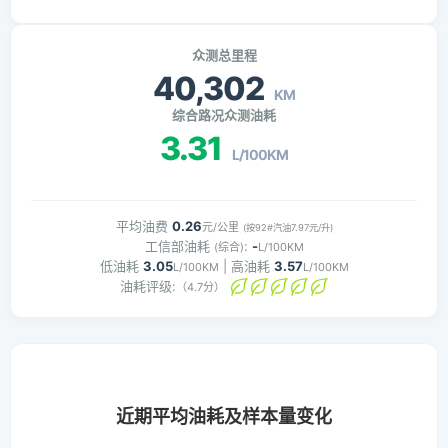
众测总里程
40,302
KM
综合路况众测油耗
3.31
L/100KM
平均油费
0.26
元/公里
(按92#汽油7.97元/升)
工信部油耗
:
-
(综合)
L/100KM
低油耗
3.05
| 高油耗
3.57
L/100KM
L/100KM
油耗评级:
（4.7分）